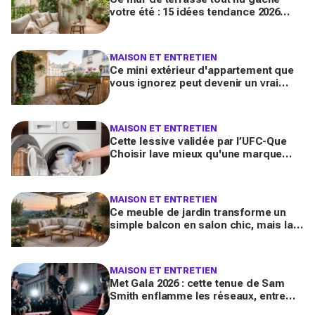
votre été : 15 idées tendance 2026
pour en faire une véritable pièce à
vivre
MAISON ET ENTRETIEN
Ce mini extérieur d'appartement que
vous ignorez peut devenir un vrai
salon : 12 idées futées pour le
transformer dès ce week-end
MAISON ET ENTRETIEN
Cette lessive validée par l’UFC-Que
Choisir lave mieux qu'une marque
culte vendue partout, et coûte deux
fois moins cher par lavage
MAISON ET ENTRETIEN
Ce meuble de jardin transforme un
simple balcon en salon chic, mais la
plupart des Français le choisissent à
côté de la plaque
MAISON ET ENTRETIEN
Met Gala 2026 : cette tenue de Sam
Smith enflamme les réseaux, entre
chef-d’œuvre de mode queer et