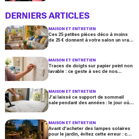
polémique inattendue
DERNIERS ARTICLES
MAISON ET ENTRETIEN
Ces 25 petites pièces déco à moins
de 25 € donnent à votre salon un vrai
air de maison de vacances avant l’été
2026
MAISON ET ENTRETIEN
Traces de doigts sur papier peint non
lavable : ce geste à sec de nos
grands-mères qui nettoie tout sans
jamais décoller le lé
MAISON ET ENTRETIEN
J’ai laissé ce support de sommeil
sale pendant des années : le jour où
je l’ai vraiment assaini, j’ai découvert
l’horreur cachée
MAISON ET ENTRETIEN
Avant d'acheter des lampes solaires
pour le jardin, évitez cette erreur : ces