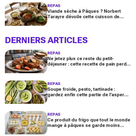
REPAS
Viande sèche à Pâques ? Norbert
Tarayre dévoile cette cuisson de
gigot d’agneau qui la rend
incroyablement fondante et parfumée
DERNIERS ARTICLES
REPAS
Ne jetez plus ce reste du petit-
déjeuner : cette recette de pain perdu
en fait le dessert anti-gaspi le plus
réconfortant
REPAS
Soupe froide, pesto, tartinade :
gardez enfin cette partie de l’asperge
qu’on jette tous, ce trésor anti-gaspi
change tout
REPAS
Ce produit du frigo que tout le monde
mange à pâques se garde moins
longtemps selon la cuisson avant de