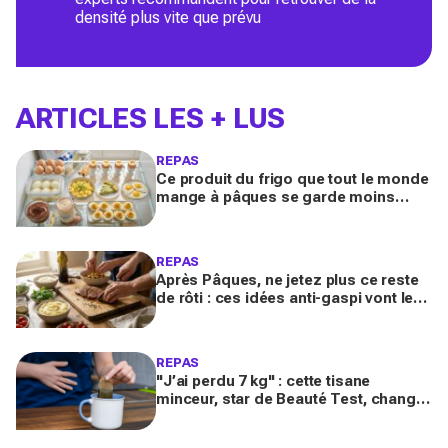
densité plus vite que prévu
ARTICLES LES + LUS
REPAS
Ce produit du frigo que tout le monde
mange à pâques se garde moins
longtemps selon la cuisson avant de
devenir risqué
REPAS
Après Pâques, ne jetez plus ce reste
de rôti : ces idées anti-gaspi vont le
transformer en plats bluffants en 20
minutes
REPAS
"J’ai perdu 7 kg" : cette tisane
minceur, star de Beauté Test, change
tout contre les ballonnements et le
ventre gonflé