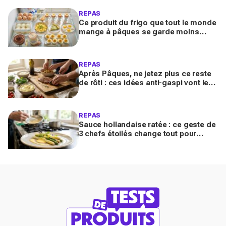
REPAS
Ce produit du frigo que tout le monde
mange à pâques se garde moins
longtemps selon la cuisson avant de
devenir risqué
REPAS
Après Pâques, ne jetez plus ce reste
de rôti : ces idées anti-gaspi vont le
transformer en plats bluffants en 20
minutes
REPAS
Sauce hollandaise ratée : ce geste de
3 chefs étoilés change tout pour
sublimer vos asperges ce printemps
à la maison