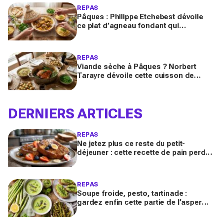
REPAS
Pâques : Philippe Etchebest dévoile
ce plat d’agneau fondant qui
remplace le gigot et fait voyager tous
vos invités
REPAS
Viande sèche à Pâques ? Norbert
Tarayre dévoile cette cuisson de
gigot d’agneau qui la rend
incroyablement fondante et parfumée
DERNIERS ARTICLES
REPAS
Ne jetez plus ce reste du petit-
déjeuner : cette recette de pain perdu
en fait le dessert anti-gaspi le plus
réconfortant
REPAS
Soupe froide, pesto, tartinade :
gardez enfin cette partie de l’asperge
qu’on jette tous, ce trésor anti-gaspi
change tout