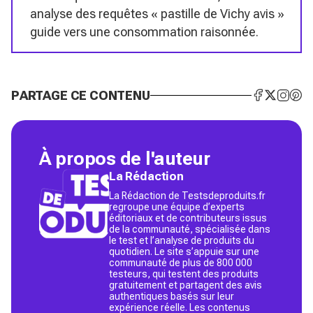
analyse des requêtes « pastille de Vichy avis »
guide vers une consommation raisonnée.
PARTAGE CE CONTENU
À propos de l'auteur
La Rédaction
La Rédaction de Testsdeproduits.fr
regroupe une équipe d’experts
éditoriaux et de contributeurs issus
de la communauté, spécialisée dans
le test et l’analyse de produits du
quotidien. Le site s’appuie sur une
communauté de plus de 800 000
testeurs, qui testent des produits
gratuitement et partagent des avis
authentiques basés sur leur
expérience réelle. Les contenus