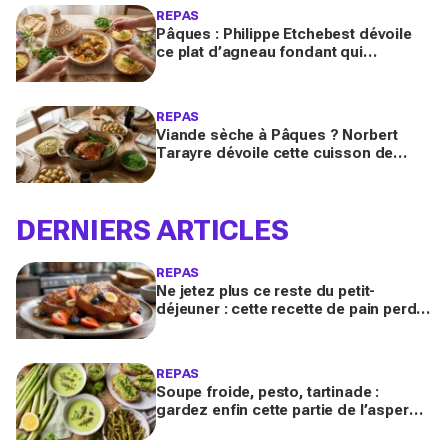
REPAS
Pâques : Philippe Etchebest dévoile
ce plat d’agneau fondant qui
remplace le gigot et fait voyager tous
vos invités
REPAS
Viande sèche à Pâques ? Norbert
Tarayre dévoile cette cuisson de
gigot d’agneau qui la rend
incroyablement fondante et parfumée
DERNIERS ARTICLES
REPAS
Ne jetez plus ce reste du petit-
déjeuner : cette recette de pain perdu
en fait le dessert anti-gaspi le plus
réconfortant
REPAS
Soupe froide, pesto, tartinade :
gardez enfin cette partie de l’asperge
qu’on jette tous, ce trésor anti-gaspi
change tout