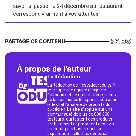
savoir si passer le 24 décembre au restaurant
correspond vraiment à vos attentes.
PARTAGE CE CONTENU
À propos de l'auteur
La Rédaction
La Rédaction de Testsdeproduits.fr
regroupe une équipe d’experts
éditoriaux et de contributeurs issus
de la communauté, spécialisée dans
le test et l’analyse de produits du
quotidien. Le site s’appuie sur une
communauté de plus de 800 000
testeurs, qui testent des produits
gratuitement et partagent des avis
authentiques basés sur leur
expérience réelle. Les contenus