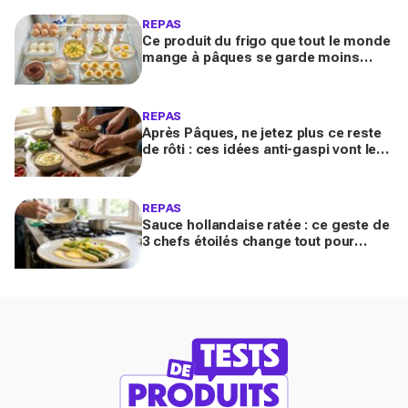
REPAS
Ce produit du frigo que tout le monde
mange à pâques se garde moins
longtemps selon la cuisson avant de
devenir risqué
REPAS
Après Pâques, ne jetez plus ce reste
de rôti : ces idées anti-gaspi vont le
transformer en plats bluffants en 20
minutes
REPAS
Sauce hollandaise ratée : ce geste de
3 chefs étoilés change tout pour
sublimer vos asperges ce printemps
à la maison