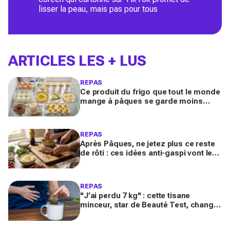
lisser la peau, mais pas pour tous
ARTICLES LES + LUS
REPAS
Ce produit du frigo que tout le monde
mange à pâques se garde moins
longtemps selon la cuisson avant de
devenir risqué
REPAS
Après Pâques, ne jetez plus ce reste
de rôti : ces idées anti-gaspi vont le
transformer en plats bluffants en 20
minutes
REPAS
"J’ai perdu 7 kg" : cette tisane
minceur, star de Beauté Test, change
tout contre les ballonnements et le
ventre gonflé