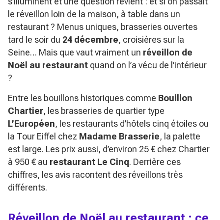
s’illuminent et une question revient : et si on passait
le réveillon loin de la maison, à table dans un
restaurant ? Menus uniques, brasseries ouvertes
tard le soir du
24 décembre
, croisières sur la
Seine… Mais que vaut vraiment un
réveillon de
Noël au restaurant
quand on l’a vécu de l’intérieur
?
Entre les bouillons historiques comme
Bouillon
Chartier
, les brasseries de quartier type
L’Européen
, les restaurants d’hôtels cinq étoiles ou
la Tour Eiffel chez
Madame Brasserie
, la palette
est large. Les prix aussi, d’environ 25 € chez Chartier
à 950 € au
restaurant Le Cinq
. Derrière ces
chiffres, les avis racontent des réveillons très
différents.
Réveillon de Noël au restaurant : ce