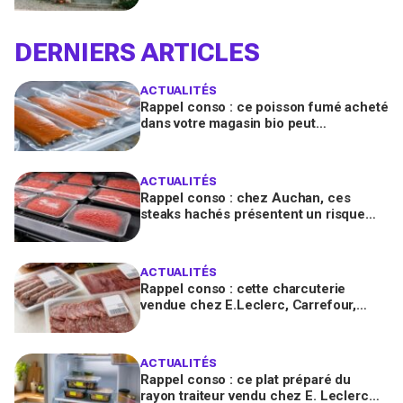
DERNIERS ARTICLES
ACTUALITÉS
Rappel conso : ce poisson fumé acheté
dans votre magasin bio peut
transmettre la listériose, vérifiez votre
frigo
ACTUALITÉS
Rappel conso : chez Auchan, ces
steaks hachés présentent un risque
bactérien à cause d'un emballage
défectueux
ACTUALITÉS
Rappel conso : cette charcuterie
vendue chez E.Leclerc, Carrefour,
Intermarché… en France contient des
salmonelles
ACTUALITÉS
Rappel conso : ce plat préparé du
rayon traiteur vendu chez E. Leclerc