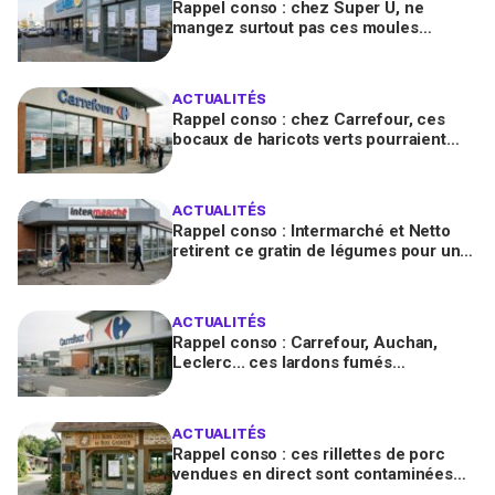
Rappel conso : chez Super U, ne
mangez surtout pas ces moules
fraîches, risque de toxines
diarrhéiques
ACTUALITÉS
Rappel conso : chez Carrefour, ces
bocaux de haricots verts pourraient
contenir des morceaux de verre
ACTUALITÉS
Rappel conso : Intermarché et Netto
retirent ce gratin de légumes pour un
risque de Listeria
ACTUALITÉS
Rappel conso : Carrefour, Auchan,
Leclerc... ces lardons fumés
contaminés à la salmonelle à vérifier
chez vous en France
ACTUALITÉS
Rappel conso : ces rillettes de porc
vendues en direct sont contaminées
par la Listeria, vérifiez votre frigo