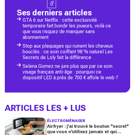
Ses derniers articles
GTA 6 sur Netflix : cette exclusivité
temporaire fait bondir les joueurs, voilà ce
que vous risquez de manquer sans
abonnement
Stop aux plaquages qui ruinent les cheveux
bouclés : ce soin coiffant 98 % naturel Les
Secrets de Loly fait la différence
Selena Gomez ne jure plus que par ce soin
visage français anti-âge : pourquoi ce
dispositif LED à près de 700 € affole le web ?
ARTICLES LES + LUS
ÉLECTROMÉNAGER
Airfryer : j'ai trouvé le bouton "secret"
que vous n'utilisez jamais et qui