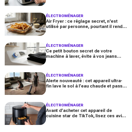
réchauffe une pizza à la perfection
ÉLECTROMÉNAGER
Air Fryer : ce réglage secret, n'est
utilisé par personne, pourtant il rend
les frites 2x plus croustillantes
ÉLECTROMÉNAGER
Ce petit bouton secret de votre
machine à laver, évite à vos jeans
noirs de devenir gris
ÉLECTROMÉNAGER
Alerte nouveauté : cet appareil ultra-
fin lave le sol à l’eau chaude et passe
enfin sous ces meubles impossibles
à nettoyer
ÉLECTROMÉNAGER
Avant d’acheter cet appareil de
cuisine star de TikTok, lisez ces avis
honnêtes après un an d'utilisation :
promesse tenue ou vraie déception ?