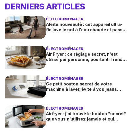
DERNIERS ARTICLES
ÉLECTROMÉNAGER
Alerte nouveauté : cet appareil ultra-
fin lave le sol à l’eau chaude et passe
enfin sous ces meubles impossibles
à nettoyer
ÉLECTROMÉNAGER
Air Fryer : ce réglage secret, n'est
utilisé par personne, pourtant il rend
les frites 2x plus croustillantes
ÉLECTROMÉNAGER
Ce petit bouton secret de votre
machine à laver, évite à vos jeans
noirs de devenir gris
ÉLECTROMÉNAGER
Airfryer : j'ai trouvé le bouton "secret"
que vous n'utilisez jamais et qui
réchauffe une pizza à la perfection