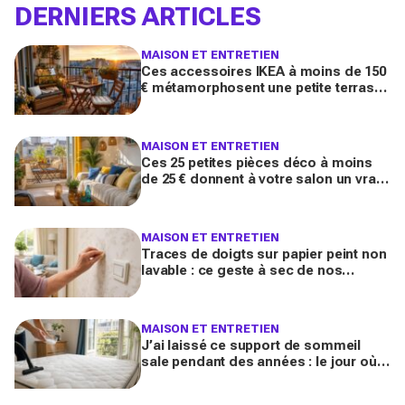
DERNIERS ARTICLES
MAISON ET ENTRETIEN
Ces accessoires IKEA à moins de 150
€ métamorphosent une petite terrasse
en vrai salon d’été stylé chez vous
(qu’on oublie souvent)
MAISON ET ENTRETIEN
Ces 25 petites pièces déco à moins
de 25 € donnent à votre salon un vrai
air de maison de vacances avant l’été
2026
MAISON ET ENTRETIEN
Traces de doigts sur papier peint non
lavable : ce geste à sec de nos
grands-mères qui nettoie tout sans
jamais décoller le lé
MAISON ET ENTRETIEN
J’ai laissé ce support de sommeil
sale pendant des années : le jour où
je l’ai vraiment assaini, j’ai découvert
l’horreur cachée