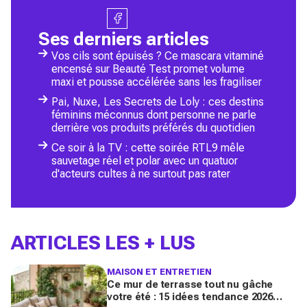
Ses derniers articles
Vos cils sont épuisés ? Ce mascara vitaminé
encensé sur Beauté Test promet volume
maxi et pousse accélérée sans les fragiliser
Pai, Nuxe, Les Secrets de Loly : ces destins
féminins méconnus dont personne ne parle
derrière vos produits préférés du quotidien
Ce soir à la TV : cette soirée RTL9 mêle
sauvetage réel et polar avec un quatuor
d'acteurs cultes à ne surtout pas rater
ARTICLES LES + LUS
MAISON ET ENTRETIEN
Ce mur de terrasse tout nu gâche
votre été : 15 idées tendance 2026