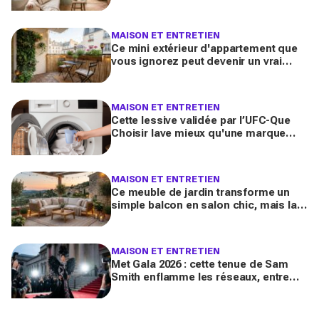
pour en faire une véritable pièce à
vivre
MAISON ET ENTRETIEN
Ce mini extérieur d'appartement que
vous ignorez peut devenir un vrai
salon : 12 idées futées pour le
transformer dès ce week-end
MAISON ET ENTRETIEN
Cette lessive validée par l’UFC-Que
Choisir lave mieux qu'une marque
culte vendue partout, et coûte deux
fois moins cher par lavage
MAISON ET ENTRETIEN
Ce meuble de jardin transforme un
simple balcon en salon chic, mais la
plupart des Français le choisissent à
côté de la plaque
MAISON ET ENTRETIEN
Met Gala 2026 : cette tenue de Sam
Smith enflamme les réseaux, entre
chef-d’œuvre de mode queer et
polémique inattendue