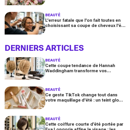
signés Lancôme et Guerlain vont
booster votre sillage
BEAUTÉ
L'erreur fatale que l'on fait toutes en
choisissant sa coupe de cheveux l'été
quand on porte des lunettes
DERNIERS ARTICLES
BEAUTÉ
Cette coupe tendance de Hannah
Waddingham transforme vos
cheveux fins en quelques gestes (et
les coiffeurs n’en reviennent pas)
BEAUTÉ
Ce geste TikTok change tout dans
votre maquillage d'été : un teint glowy
qui tient même sous 30 °C (sans effet
plâtre)
BEAUTÉ
Cette coiffure courte d’été portée par
Eva Longoria affine le visage : les