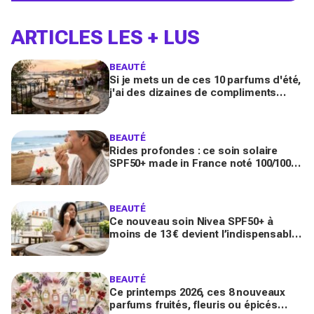
ARTICLES LES + LUS
BEAUTÉ
Si je mets un de ces 10 parfums d'été,
j'ai des dizaines de compliments
toute la journée
BEAUTÉ
Rides profondes : ce soin solaire
SPF50+ made in France noté 100/100
sur Yuka promet de freiner leur
apparition
BEAUTÉ
Ce nouveau soin Nivea SPF50+ à
moins de 13 € devient l’indispensable
des peaux sensibles pour éviter les
dégâts du soleil
BEAUTÉ
Ce printemps 2026, ces 8 nouveaux
parfums fruités, fleuris ou épicés