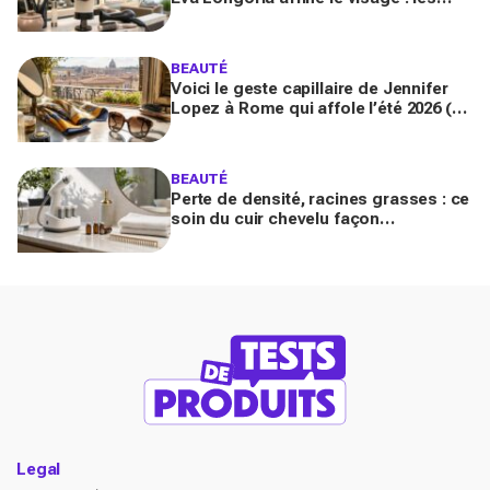
coiffeurs préviennent, vous allez la
réclamer en 2026
BEAUTÉ
Voici le geste capillaire de Jennifer
Lopez à Rome qui affole l’été 2026 (et
que vous n’avez sans doute pas
encore essayé)
BEAUTÉ
Perte de densité, racines grasses : ce
soin du cuir chevelu façon
Hydrafacial a métamorphosé mes
cheveux en 3 mois
Legal