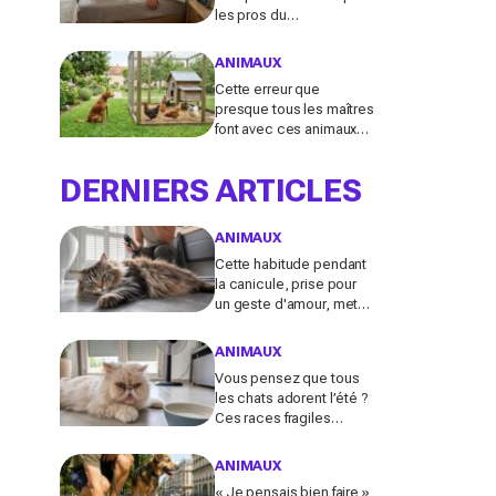
les pros du
comportement félin y
voient n’a presque
ANIMAUX
jamais rien d’anodin
Cette erreur que
presque tous les maîtres
font avec ces animaux
au jardin finit bien plus
souvent en drame qu’ils
DERNIERS ARTICLES
ne l’imaginent
ANIMAUX
Cette habitude pendant
la canicule, prise pour
un geste d'amour, met
en danger les chats à
poils longs selon les
ANIMAUX
vétérinaires
Vous pensez que tous
les chats adorent l’été ?
Ces races fragiles
risquent le coup de
chaleur fatal sans ces
ANIMAUX
gestes simples
« Je pensais bien faire »