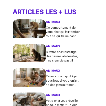
ARTICLES LES + LUS
ANIMAUX
Ce comportement de
votre chat qui fait tomber
tout ce qui traîne cache
souvent un malaise que
vous ne devez plus
ANIMAUX
ignorer
Si votre chat reste figé
des heures à la fenêtre,
il ne s’ennuie pas : il
active en secret une
faculté mentale que
ANIMAUX
vous ignorez
Parents : ce cap d’âge
sous lequel votre enfant
ne doit jamais rester
seul avec le chien,
même pour fermer la
ANIMAUX
porte
Votre chat vous réveille
chaque matin ? Ce que