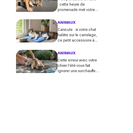
: cette heure de
promenade met votre
chien en danger l’été (et
la plupart des maîtres
ANIMAUX
l’ignorent)
Canicule : si votre chat
halète sur le carrelage,
ce petit accessoire à
moins de 10 € peut
transformer son coin
ANIMAUX
sieste tout l’été
Cette erreur avec votre
chien l'été vous fait
ignorer une surchauffe
cachée qui peut devenir
mortelle en quelques
minutes