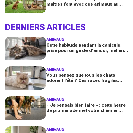
maîtres font avec ces animaux au
jardin finit bien plus souvent en drame
qu’ils ne l’imaginent
DERNIERS ARTICLES
ANIMAUX
Cette habitude pendant la canicule,
prise pour un geste d'amour, met en
danger les chats à poils longs selon
les vétérinaires
ANIMAUX
Vous pensez que tous les chats
adorent l’été ? Ces races fragiles
risquent le coup de chaleur fatal sans
ces gestes simples
ANIMAUX
« Je pensais bien faire » : cette heure
de promenade met votre chien en
danger l’été (et la plupart des maîtres
l’ignorent)
ANIMAUX