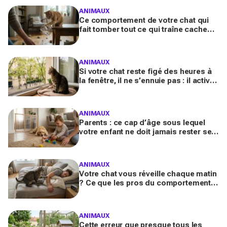
ANIMAUX
Ce comportement de votre chat qui
fait tomber tout ce qui traîne cache
souvent un malaise que vous ne
devez plus ignorer
ANIMAUX
Si votre chat reste figé des heures à
la fenêtre, il ne s’ennuie pas : il active
en secret une faculté mentale que
vous ignorez
ANIMAUX
Parents : ce cap d’âge sous lequel
votre enfant ne doit jamais rester seul
avec le chien, même pour fermer la
porte
ANIMAUX
Votre chat vous réveille chaque matin
? Ce que les pros du comportement
félin y voient n’a presque jamais rien
d’anodin
ANIMAUX
Cette erreur que presque tous les