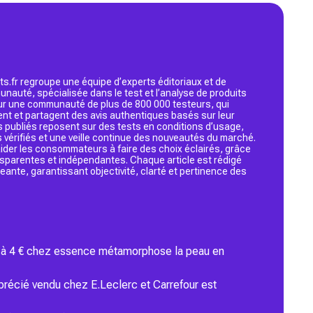
s.fr regroupe une équipe d’experts éditoriaux et de
nauté, spécialisée dans le test et l’analyse de produits
 sur une communauté de plus de 800 000 testeurs, qui
ent et partagent des avis authentiques basés sur leur
s publiés reposent sur des tests en conditions d’usage,
 vérifiés et une veille continue des nouveautés du marché.
d’aider les consommateurs à faire des choix éclairés, grâce
ansparentes et indépendantes. Chaque article est rédigé
geante, garantissant objectivité, clarté et pertinence des
low à 4 € chez essence métamorphose la peau en
récié vendu chez E.Leclerc et Carrefour est