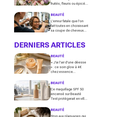
fruités, fleuris ou épicés
signés Lancôme et
Guerlain vont booster
BEAUTÉ
votre sillage
L'erreur fatale que l'on
fait toutes en choisissant
sa coupe de cheveux
l'été quand on porte des
lunettes
DERNIERS ARTICLES
BEAUTÉ
« J’ai l’air d’une déesse
» : ce soin glow à 4 €
chez essence
métamorphose la peau
en quelques secondes,
BEAUTÉ
et il part déjà vite
Ce maquillage SPF 50
encensé sur Beauté
Test protégerait en ville
comme un vrai solaire :
faut-il encore mettre une
BEAUTÉ
crème dessous?
Stop aux plaquages qui