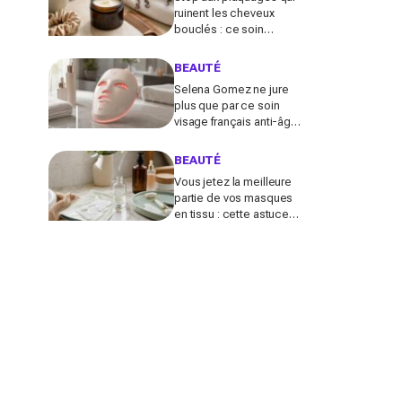
ruinent les cheveux
bouclés : ce soin
coiffant 98 % naturel Les
Secrets de Loly fait la
BEAUTÉ
différence
Selena Gomez ne jure
plus que par ce soin
visage français anti-âge :
pourquoi ce dispositif
LED à près de 700 €
BEAUTÉ
affole le web ?
Vous jetez la meilleure
partie de vos masques
en tissu : cette astuce
détournée transforme ce
reste de soin en vrai
booster beauté