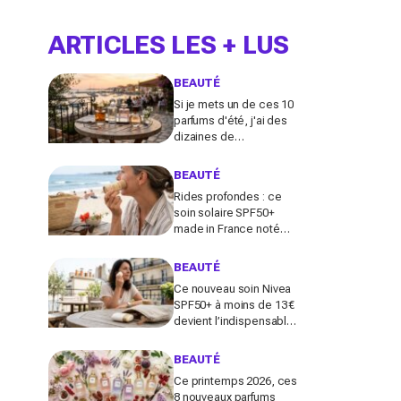
ARTICLES LES + LUS
BEAUTÉ
Si je mets un de ces 10
parfums d'été, j'ai des
dizaines de
compliments toute la
journée
BEAUTÉ
Rides profondes : ce
soin solaire SPF50+
made in France noté
100/100 sur Yuka promet
de freiner leur apparition
BEAUTÉ
Ce nouveau soin Nivea
SPF50+ à moins de 13 €
devient l’indispensable
des peaux sensibles
pour éviter les dégâts du
BEAUTÉ
soleil
Ce printemps 2026, ces
8 nouveaux parfums