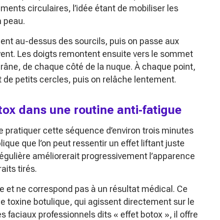
ents circulaires, l’idée étant de mobiliser les
a peau.
nt au-dessus des sourcils, puis on passe aux
ent. Les doigts remontent ensuite vers le sommet
 crâne, de chaque côté de la nuque. À chaque point,
 de petits cercles, puis on relâche lentement.
tox dans une routine anti‑fatigue
 pratiquer cette séquence d’environ trois minutes
ue que l’on peut ressentir un effet liftant juste
régulière améliorerait progressivement l’apparence
aits tirés.
ge et ne correspond pas à un résultat médical. Ce
 toxine botulique, qui agissent directement sur le
ciaux professionnels dits « effet botox », il offre