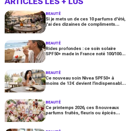
ARTICLES LES + LUS
BEAUTÉ
Si je mets un de ces 10 parfums d'été,
j'ai des dizaines de compliments
toute la journée
BEAUTÉ
Rides profondes : ce soin solaire
SPF50+ made in France noté 100/100
sur Yuka promet de freiner leur
apparition
BEAUTÉ
Ce nouveau soin Nivea SPF50+ à
moins de 13 € devient l’indispensable
des peaux sensibles pour éviter les
dégâts du soleil
BEAUTÉ
Ce printemps 2026, ces 8 nouveaux
parfums fruités, fleuris ou épicés
signés Lancôme et Guerlain vont
booster votre sillage