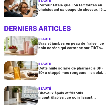
BEAUTÉ
L'erreur fatale que l'on fait toutes en
choisissant sa coupe de cheveux l'été
quand on porte des lunettes
DERNIERS ARTICLES
BEAUTÉ
Bras et jambes en peau de fraise : ce
soin coréen qui cartonne sur TikTok
promet de lisser la peau, mais pas
pour tous
BEAUTÉ
Cette huile solaire de pharmacie SPF
50+ a stoppé mes rougeurs : le solaire
satiné non gras que les peaux claires
s’arrachent
BEAUTÉ
Cheveux épais et frisottis
incontrôlables : ce soin lissant
promet 3 jours glossy, encensé par
les avis sur Beauté Test