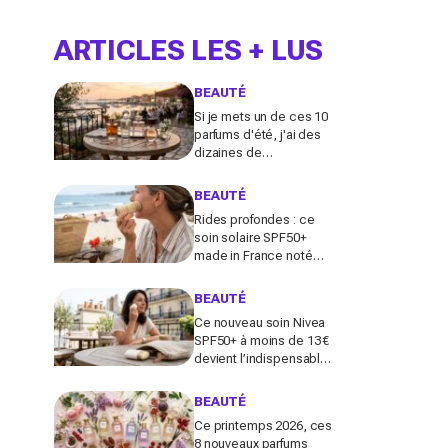
ARTICLES LES + LUS
BEAUTÉ
Si je mets un de ces 10
parfums d'été, j'ai des
dizaines de
compliments toute la
journée
BEAUTÉ
Rides profondes : ce
soin solaire SPF50+
made in France noté
100/100 sur Yuka promet
de freiner leur apparition
BEAUTÉ
Ce nouveau soin Nivea
SPF50+ à moins de 13 €
devient l’indispensable
des peaux sensibles
pour éviter les dégâts du
BEAUTÉ
soleil
Ce printemps 2026, ces
8 nouveaux parfums