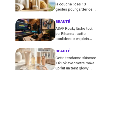
la douche : ces 10
gestes pour garder ce
teint d’été longtemps
sans abîmer votre peau
BEAUTÉ
fragile
A$AP Rocky lâche tout
sur Rihanna : cette
confidence en plein
podcast relance enfin
ce projet attendu par la
BEAUTÉ
Navy depuis 10 ans
Cette tendance skincare
TikTok avec votre make-
up fait un teint glowy
bluffant (mais attention à
cette erreur avec votre
SPF)