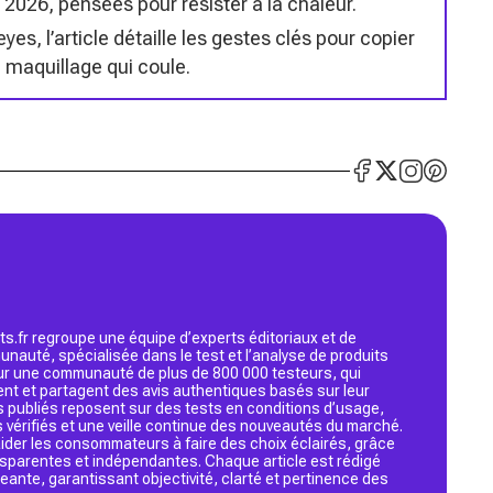
2026, pensées pour résister à la chaleur.
eyes, l’article détaille les gestes clés pour copier
 maquillage qui coule.
s.fr regroupe une équipe d’experts éditoriaux et de
nauté, spécialisée dans le test et l’analyse de produits
 sur une communauté de plus de 800 000 testeurs, qui
ent et partagent des avis authentiques basés sur leur
s publiés reposent sur des tests en conditions d’usage,
 vérifiés et une veille continue des nouveautés du marché.
d’aider les consommateurs à faire des choix éclairés, grâce
ansparentes et indépendantes. Chaque article est rédigé
geante, garantissant objectivité, clarté et pertinence des