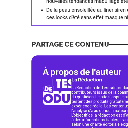
nouvelles tendances maquillage été 
De la peau ensoleillée au liner siren 
ces looks d’été sans effet masque ni
PARTAGE CE CONTENU
À propos de l'auteur
La Rédaction
La Rédaction de Testsdeproduit
contributeurs issus de la commu
du quotidien. Le site s’appuie
testent des produits gratuitem
expérience réelle. Les contenu
l’analyse d’avis consommateurs
L’objectif de la rédaction est 
à des informations fiables, tr
selon une charte éditoriale exi