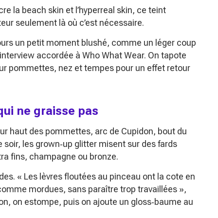
re la beach skin et l’hyperreal skin, ce teint
eur seulement là où c’est nécessaire.
ours un petit moment blushé, comme un léger coup
e interview accordée à Who What Wear. On tapote
sur pommettes, nez et tempes pour un effet retour
 qui ne graisse pas
e sur haut des pommettes, arc de Cupidon, bout du
le soir, les grown‑up glitter misent sur des fards
ultra fins, champagne ou bronze.
odes.
« Les lèvres floutées au pinceau ont la cote en
comme mordues, sans paraître trop travaillées »
,
yon, on estompe, puis on ajoute un gloss‑baume au