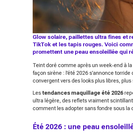
Glow solaire, paillettes ultra fines et
TikTok et les tapis rouges. Voici co
promettent une peau ensoleillée qui ré
Teint doré comme après un week‑end à la mer
façon sirène : l’été 2026 s’annonce torrid
convergent vers des looks plus libres, plus
Les
tendances maquillage été 2026
repo
ultra légère, des reflets vraiment scintilla
comment les adopter sans fondre sous la c
Été 2026 : une peau ensoleill