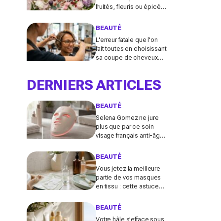
fruités, fleuris ou épicés
signés Lancôme et
Guerlain vont booster
BEAUTÉ
votre sillage
L'erreur fatale que l'on
fait toutes en choisissant
sa coupe de cheveux
l'été quand on porte des
lunettes
DERNIERS ARTICLES
BEAUTÉ
Selena Gomez ne jure
plus que par ce soin
visage français anti-âge :
pourquoi ce dispositif
LED à près de 700 €
BEAUTÉ
affole le web ?
Vous jetez la meilleure
partie de vos masques
en tissu : cette astuce
détournée transforme ce
reste de soin en vrai
BEAUTÉ
booster beauté
Votre hâle s’efface sous