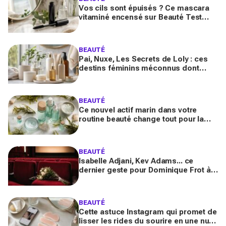
Vos cils sont épuisés ? Ce mascara
vitaminé encensé sur Beauté Test
promet volume maxi et pousse
accélérée sans les fragiliser
BEAUTÉ
Pai, Nuxe, Les Secrets de Loly : ces
destins féminins méconnus dont
personne ne parle derrière vos
produits préférés du quotidien
BEAUTÉ
Ce nouvel actif marin dans votre
routine beauté change tout pour la
peau et les cheveux, mais ne
choisissez pas n’importe lequel
BEAUTÉ
Isabelle Adjani, Kev Adams... ce
dernier geste pour Dominique Frot à
68 ans bouleverse le cinéma et laisse
les fans sous le choc
BEAUTÉ
Cette astuce Instagram qui promet de
lisser les rides du sourire en une nuit