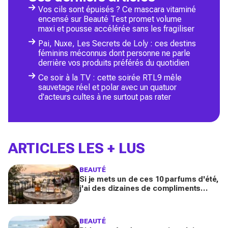
Vos cils sont épuisés ? Ce mascara vitaminé
encensé sur Beauté Test promet volume
maxi et pousse accélérée sans les fragiliser
Pai, Nuxe, Les Secrets de Loly : ces destins
féminins méconnus dont personne ne parle
derrière vos produits préférés du quotidien
Ce soir à la TV : cette soirée RTL9 mêle
sauvetage réel et polar avec un quatuor
d'acteurs cultes à ne surtout pas rater
ARTICLES LES + LUS
BEAUTÉ
Si je mets un de ces 10 parfums d'été,
j'ai des dizaines de compliments
toute la journée
BEAUTÉ