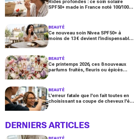
Rides profondes : ce soin solaire
SPF50+ made in France noté 100/100
sur Yuka promet de freiner leur
apparition
BEAUTÉ
Ce nouveau soin Nivea SPF50+ à
moins de 13 € devient l’indispensable
des peaux sensibles pour éviter les
dégâts du soleil
BEAUTÉ
Ce printemps 2026, ces 8 nouveaux
parfums fruités, fleuris ou épicés
signés Lancôme et Guerlain vont
booster votre sillage
BEAUTÉ
L'erreur fatale que l'on fait toutes en
choisissant sa coupe de cheveux l'été
quand on porte des lunettes
DERNIERS ARTICLES
BEAUTÉ