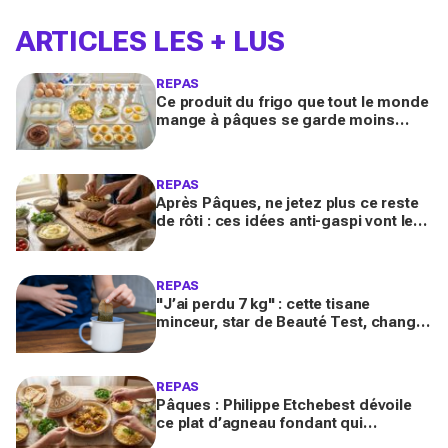
ARTICLES LES + LUS
REPAS
Ce produit du frigo que tout le monde
mange à pâques se garde moins
longtemps selon la cuisson avant de
devenir risqué
REPAS
Après Pâques, ne jetez plus ce reste
de rôti : ces idées anti-gaspi vont le
transformer en plats bluffants en 20
minutes
REPAS
"J’ai perdu 7 kg" : cette tisane
minceur, star de Beauté Test, change
tout contre les ballonnements et le
ventre gonflé
REPAS
Pâques : Philippe Etchebest dévoile
ce plat d’agneau fondant qui
remplace le gigot et fait voyager tous