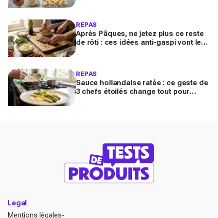
longtemps selon la cuisson avant de
devenir risqué
REPAS
Après Pâques, ne jetez plus ce reste
de rôti : ces idées anti-gaspi vont le
transformer en plats bluffants en 20
minutes
REPAS
Sauce hollandaise ratée : ce geste de
3 chefs étoilés change tout pour
sublimer vos asperges ce printemps
à la maison
Legal
Mentions légales