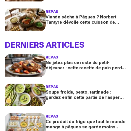
vos invités
REPAS
Viande sèche à Pâques ? Norbert
Tarayre dévoile cette cuisson de
gigot d’agneau qui la rend
incroyablement fondante et parfumée
DERNIERS ARTICLES
REPAS
Ne jetez plus ce reste du petit-
déjeuner : cette recette de pain perdu
en fait le dessert anti-gaspi le plus
réconfortant
REPAS
Soupe froide, pesto, tartinade :
gardez enfin cette partie de l’asperge
qu’on jette tous, ce trésor anti-gaspi
change tout
REPAS
Ce produit du frigo que tout le monde
mange à pâques se garde moins