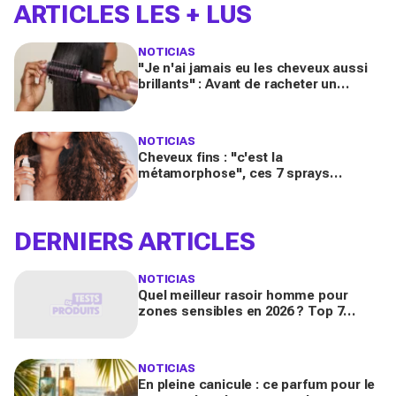
ARTICLES LES + LUS
NOTICIAS
"Je n'ai jamais eu les cheveux aussi
brillants" : Avant de racheter un
sèche‑cheveux, regardez cette
brosse 2‑en‑1 Shark
NOTICIAS
Cheveux fins : "c'est la
métamorphose", ces 7 sprays
changent vraiment tout pour un
volume XXL, selon les testeuses
DERNIERS ARTICLES
NOTICIAS
Quel meilleur rasoir homme pour
zones sensibles en 2026 ? Top 7
critères de choix (corps, aisselles,
pubis)
NOTICIAS
En pleine canicule : ce parfum pour le