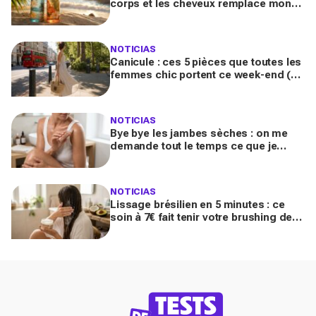
corps et les cheveux remplace mon
parfum habituel, je reçois des
compliments toute la journée
NOTICIAS
Canicule : ces 5 pièces que toutes les
femmes chic portent ce week-end (et
que votre dressing n'a pas encore)
NOTICIAS
Bye bye les jambes sèches : on me
demande tout le temps ce que je
porte, ce soin scintillant rend ma peau
sublime
NOTICIAS
Lissage brésilien en 5 minutes : ce
soin à 7€ fait tenir votre brushing des
jours même par temps humide