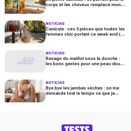
corps et les cheveux remplace mon
parfum habituel, je reçois des
compliments toute la journée
NOTICIAS
Canicule : ces 5 pièces que toutes les
femmes chic portent ce week-end (et
que votre dressing n'a pas encore)
NOTICIAS
Rasage du maillot sous la douche :
les bons gestes pour une peau douce
et confortable
NOTICIAS
Bye bye les jambes sèches : on me
demande tout le temps ce que je
porte, ce soin scintillant rend ma peau
sublime