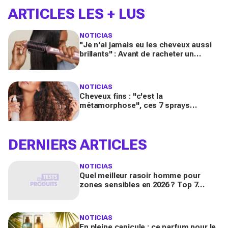
ARTICLES LES + LUS
NOTICIAS
"Je n'ai jamais eu les cheveux aussi
brillants" : Avant de racheter un
sèche‑cheveux, regardez cette
brosse 2‑en‑1 Shark
NOTICIAS
Cheveux fins : "c'est la
métamorphose", ces 7 sprays
changent vraiment tout pour un
volume XXL, selon les testeuses
DERNIERS ARTICLES
NOTICIAS
Quel meilleur rasoir homme pour
zones sensibles en 2026 ? Top 7
critères de choix (corps, aisselles,
pubis)
NOTICIAS
En pleine canicule : ce parfum pour le