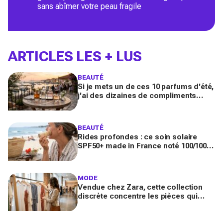
sans abîmer votre peau fragile
ARTICLES LES + LUS
BEAUTÉ
Si je mets un de ces 10 parfums d'été,
j'ai des dizaines de compliments
toute la journée
BEAUTÉ
Rides profondes : ce soin solaire
SPF50+ made in France noté 100/100
sur Yuka promet de freiner leur
apparition
MODE
Vendue chez Zara, cette collection
discrète concentre les pièces qui
"font riche" : voici les astuces pour la
trouver avant tout le monde