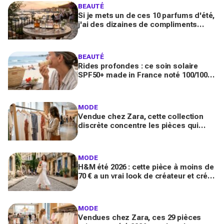
BEAUTÉ
Si je mets un de ces 10 parfums d'été,
j'ai des dizaines de compliments
toute la journée
BEAUTÉ
Rides profondes : ce soin solaire
SPF50+ made in France noté 100/100
sur Yuka promet de freiner leur
apparition
MODE
Vendue chez Zara, cette collection
discrète concentre les pièces qui
"font riche" : voici les astuces pour la
trouver avant tout le monde
MODE
H&M été 2026 : cette pièce à moins de
70 € a un vrai look de créateur et crée
un look chic en 2 minutes chrono
MODE
Vendues chez Zara, ces 29 pièces