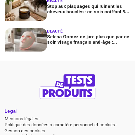
BEAUTÉ
Stop aux plaquages qui ruinent les
cheveux bouclés : ce soin coiffant 98
% naturel Les Secrets de Loly fait la
différence
BEAUTÉ
Selena Gomez ne jure plus que par ce
soin visage français anti-âge :
pourquoi ce dispositif LED à près de
700 € affole le web ?
Legal
Mentions légales
Politique des données à caractère personnel et cookies
Gestion des cookies