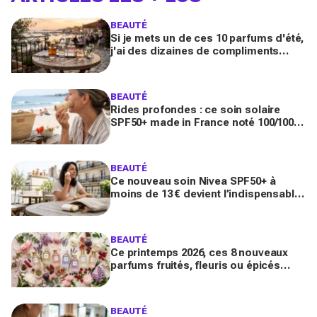
BEAUTÉ
Si je mets un de ces 10 parfums d'été,
j'ai des dizaines de compliments
toute la journée
BEAUTÉ
Rides profondes : ce soin solaire
SPF50+ made in France noté 100/100
sur Yuka promet de freiner leur
apparition
BEAUTÉ
Ce nouveau soin Nivea SPF50+ à
moins de 13 € devient l’indispensable
des peaux sensibles pour éviter les
dégâts du soleil
BEAUTÉ
Ce printemps 2026, ces 8 nouveaux
parfums fruités, fleuris ou épicés
signés Lancôme et Guerlain vont
booster votre sillage
BEAUTÉ