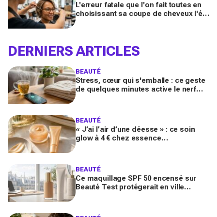
L'erreur fatale que l'on fait toutes en
choisissant sa coupe de cheveux l'été
quand on porte des lunettes
DERNIERS ARTICLES
BEAUTÉ
Stress, cœur qui s'emballe : ce geste
de quelques minutes active le nerf
vague et calme le système nerveux
d'une façon bluffante
BEAUTÉ
« J’ai l’air d’une déesse » : ce soin
glow à 4 € chez essence
métamorphose la peau en quelques
secondes, et il part déjà vite
BEAUTÉ
Ce maquillage SPF 50 encensé sur
Beauté Test protégerait en ville
comme un vrai solaire : faut-il encore
mettre une crème dessous?