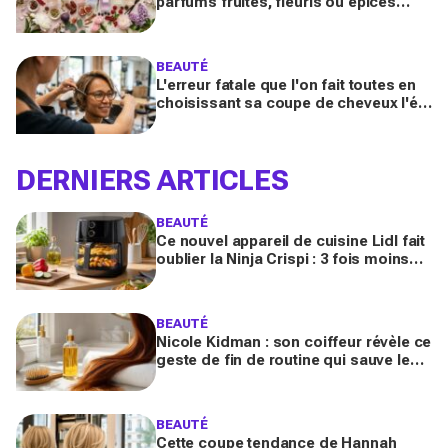
parfums fruités, fleuris ou épicés
signés Lancôme et Guerlain vont
booster votre sillage
BEAUTÉ
L'erreur fatale que l'on fait toutes en
choisissant sa coupe de cheveux l'été
quand on porte des lunettes
DERNIERS ARTICLES
BEAUTÉ
Ce nouvel appareil de cuisine Lidl fait
oublier la Ninja Crispi : 3 fois moins
cher, et certains regrettent déjà
d’avoir attendu
BEAUTÉ
Nicole Kidman : son coiffeur révèle ce
geste de fin de routine qui sauve les
longueurs (et que vous zappez
sûrement)
BEAUTÉ
Cette coupe tendance de Hannah