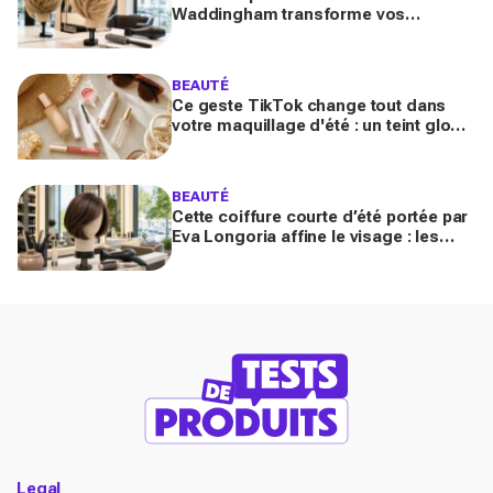
Waddingham transforme vos
cheveux fins en quelques gestes (et
les coiffeurs n’en reviennent pas)
BEAUTÉ
Ce geste TikTok change tout dans
votre maquillage d'été : un teint glowy
qui tient même sous 30 °C (sans effet
plâtre)
BEAUTÉ
Cette coiffure courte d’été portée par
Eva Longoria affine le visage : les
coiffeurs préviennent, vous allez la
réclamer en 2026
Legal