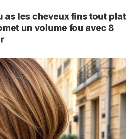
u as les cheveux fins tout plat
omet un volume fou avec 8
r