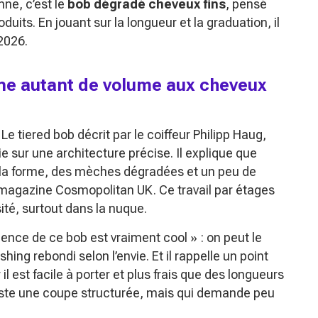
nne, c’est le
bob dégradé cheveux fins
, pensé
duits. En jouant sur la longueur et la graduation, il
 2026.
ne autant de volume aux cheveux
Le tiered bob décrit par le coiffeur Philipp Haug,
sur une architecture précise. Il explique que
 la forme, des mèches dégradées et un peu de
 magazine Cosmopolitan UK. Ce travail par étages
té, surtout dans la nuque.
alence de ce bob est vraiment cool »
: on peut le
ing rebondi selon l’envie. Et il rappelle un point
ar il est facile à porter et plus frais que des longueurs
reste une coupe structurée, mais qui demande peu