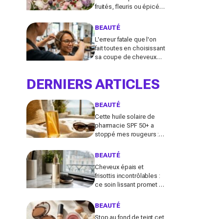
fruités, fleuris ou épicés
signés Lancôme et
Guerlain vont booster
BEAUTÉ
votre sillage
L'erreur fatale que l'on
fait toutes en choisissant
sa coupe de cheveux
l'été quand on porte des
lunettes
DERNIERS ARTICLES
BEAUTÉ
Cette huile solaire de
pharmacie SPF 50+ a
stoppé mes rougeurs :
le solaire satiné non gras
que les peaux claires
BEAUTÉ
s’arrachent
Cheveux épais et
frisottis incontrôlables :
ce soin lissant promet 3
jours glossy, encensé
par les avis sur Beauté
BEAUTÉ
Test
Stop au fond de teint cet