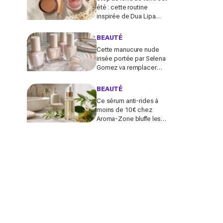
été : cette routine
inspirée de Dua Lipa
donne bonne mine en 2
secondes avec
BEAUTÉ
seulement trois produits
Cette manucure nude
irisée portée par Selena
Gomez va remplacer
vos vernis d'été (et vous
ne la quitterez plus de
BEAUTÉ
l'année)
Ce sérum anti-rides à
moins de 10 € chez
Aroma-Zone bluffe les
peaux matures avec un
effet botox-like venu de
ce végétal