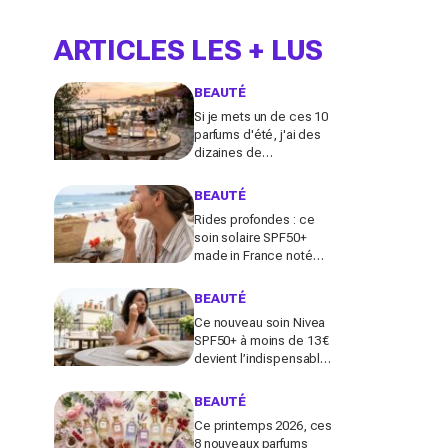
ARTICLES LES + LUS
BEAUTÉ
Si je mets un de ces 10
parfums d'été, j'ai des
dizaines de
compliments toute la
journée
BEAUTÉ
Rides profondes : ce
soin solaire SPF50+
made in France noté
100/100 sur Yuka promet
de freiner leur apparition
BEAUTÉ
Ce nouveau soin Nivea
SPF50+ à moins de 13 €
devient l’indispensable
des peaux sensibles
pour éviter les dégâts du
BEAUTÉ
soleil
Ce printemps 2026, ces
8 nouveaux parfums