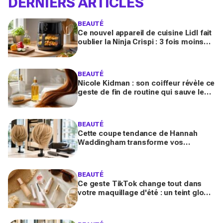
DERNIERS ARTICLES
BEAUTÉ
Ce nouvel appareil de cuisine Lidl fait
oublier la Ninja Crispi : 3 fois moins
cher, et certains regrettent déjà
d’avoir attendu
BEAUTÉ
Nicole Kidman : son coiffeur révèle ce
geste de fin de routine qui sauve les
longueurs (et que vous zappez
sûrement)
BEAUTÉ
Cette coupe tendance de Hannah
Waddingham transforme vos
cheveux fins en quelques gestes (et
les coiffeurs n’en reviennent pas)
BEAUTÉ
Ce geste TikTok change tout dans
votre maquillage d'été : un teint glowy
qui tient même sous 30 °C (sans effet
plâtre)