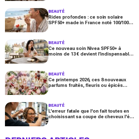
BEAUTÉ
Rides profondes : ce soin solaire
SPF50+ made in France noté 100/100
sur Yuka promet de freiner leur
apparition
BEAUTÉ
Ce nouveau soin Nivea SPF50+ à
moins de 13 € devient l’indispensable
des peaux sensibles pour éviter les
dégâts du soleil
BEAUTÉ
Ce printemps 2026, ces 8 nouveaux
parfums fruités, fleuris ou épicés
signés Lancôme et Guerlain vont
booster votre sillage
BEAUTÉ
L'erreur fatale que l'on fait toutes en
choisissant sa coupe de cheveux l'été
quand on porte des lunettes