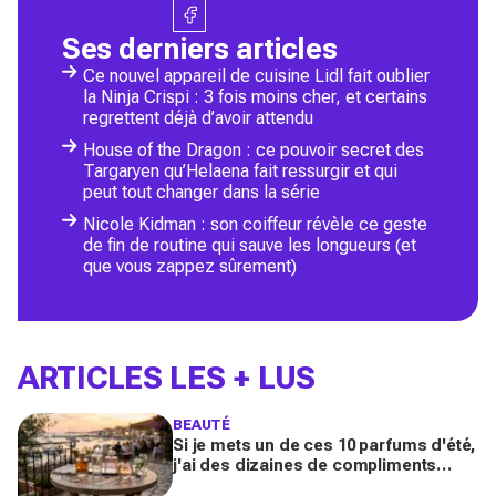
Ses derniers articles
Ce nouvel appareil de cuisine Lidl fait oublier
la Ninja Crispi : 3 fois moins cher, et certains
regrettent déjà d’avoir attendu
House of the Dragon : ce pouvoir secret des
Targaryen qu’Helaena fait ressurgir et qui
peut tout changer dans la série
Nicole Kidman : son coiffeur révèle ce geste
de fin de routine qui sauve les longueurs (et
que vous zappez sûrement)
ARTICLES LES + LUS
BEAUTÉ
Si je mets un de ces 10 parfums d'été,
j'ai des dizaines de compliments
toute la journée