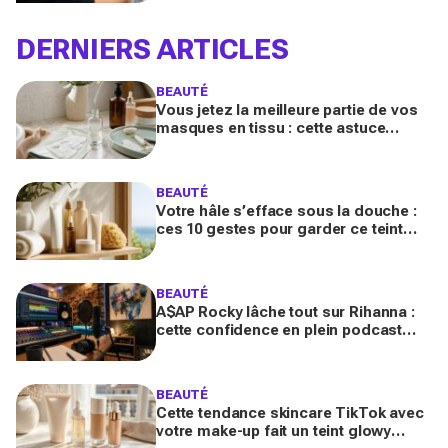
DERNIERS ARTICLES
BEAUTÉ
Vous jetez la meilleure partie de vos
masques en tissu : cette astuce
détournée transforme ce reste de
soin en vrai booster beauté
BEAUTÉ
Votre hâle s’efface sous la douche :
ces 10 gestes pour garder ce teint
d’été longtemps sans abîmer votre
peau fragile
BEAUTÉ
A$AP Rocky lâche tout sur Rihanna :
cette confidence en plein podcast
relance enfin ce projet attendu par la
Navy depuis 10 ans
BEAUTÉ
Cette tendance skincare TikTok avec
votre make-up fait un teint glowy