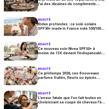
j'ai des dizaines de compliments
toute la journée
BEAUTÉ
Rides profondes : ce soin solaire
SPF50+ made in France noté 100/100
sur Yuka promet de freiner leur
apparition
BEAUTÉ
Ce nouveau soin Nivea SPF50+ à
moins de 13 € devient l’indispensable
des peaux sensibles pour éviter les
dégâts du soleil
BEAUTÉ
Ce printemps 2026, ces 8 nouveaux
parfums fruités, fleuris ou épicés
signés Lancôme et Guerlain vont
booster votre sillage
BEAUTÉ
L'erreur fatale que l'on fait toutes en
choisissant sa coupe de cheveux l'été
quand on porte des lunettes