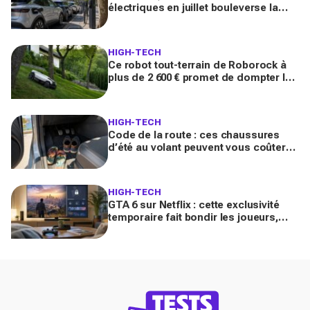
électriques en juillet bouleverse la
facture auto (et certains conducteurs
vont tomber de haut)
HIGH-TECH
Ce robot tout-terrain de Roborock à
plus de 2 600 € promet de dompter les
jardins en pente… faut-il vraiment
craquer ?
HIGH-TECH
Code de la route : ces chaussures
d’été au volant peuvent vous coûter
très cher (bien plus que 35 € en cas
d’accident)
HIGH-TECH
GTA 6 sur Netflix : cette exclusivité
temporaire fait bondir les joueurs,
voilà ce que vous risquez de
manquer sans abonnement