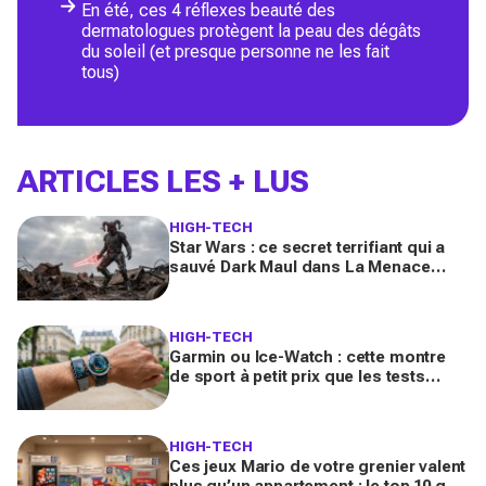
En été, ces 4 réflexes beauté des
dermatologues protègent la peau des dégâts
du soleil (et presque personne ne les fait
tous)
ARTICLES LES + LUS
HIGH-TECH
Star Wars : ce secret terrifiant qui a
sauvé Dark Maul dans La Menace
fantôme (et bouleverse la série Maul :
Seigneur de l’ombre)
HIGH-TECH
Garmin ou Ice-Watch : cette montre
de sport à petit prix que les tests
déconseillent aux sportives vraiment
régulières
HIGH-TECH
Ces jeux Mario de votre grenier valent
plus qu’un appartement : le top 10 que