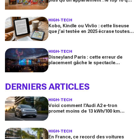
les collectionneurs s’arrachent en ce
moment
HIGH-TECH
Kobo, Kindle ou Vivlio : cette liseuse
que j’ai testée en 2025 écrase toutes
les autres (et je ne reviendrai plus en
arrière)
HIGH-TECH
Disneyland Paris : cette erreur de
placement gâche le spectacle
Cascade of Lights, voici la zone à
viser pour en profiter vraiment
DERNIERS ARTICLES
HIGH-TECH
Voici comment l’Audi A2 e-tron
promet moins de 13 kWh/100 km
grâce à ce système inspiré de la F1
que personne n’attendait
HIGH-TECH
En France, ce record des voitures