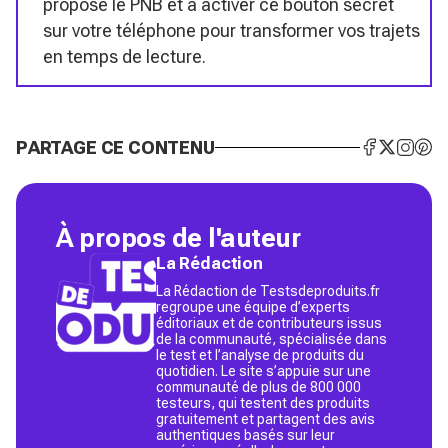
propose le PNB et à activer ce bouton secret
sur votre téléphone pour transformer vos trajets
en temps de lecture.
PARTAGE CE CONTENU
À propos de l'auteur
La Rédaction
La Rédaction de Testsdeproduits.fr
regroupe une équipe d’experts
éditoriaux et de contributeurs issus
de la communauté, spécialisée dans
le test et l’analyse de produits du
quotidien. Le site s’appuie sur une
communauté de plus de 800 000
testeurs, qui testent des produits
gratuitement et partagent des avis
authentiques basés sur leur