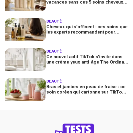
vacances sans ces 5 soins cheveux :
la routine minimaliste qui évite l'effet
paille au retour
BEAUTÉ
Cheveux qui s’affinent : ces soins que
les experts recommandent pour
retrouver de la densité plus vite que
prévu
BEAUTÉ
Ce nouvel actif TikTok s’invite dans
une crème yeux anti-âge The Ordinary
à moins de 10 € : faut-il vraiment se
ruer dessus ?
BEAUTÉ
Bras et jambes en peau de fraise : ce
soin coréen qui cartonne sur TikTok
promet de lisser la peau, mais pas
pour tous