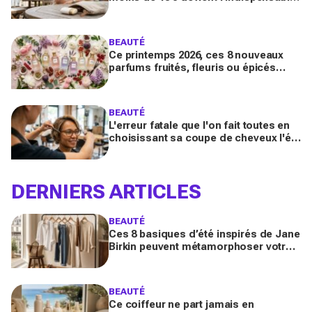
des peaux sensibles pour éviter les
dégâts du soleil
BEAUTÉ
Ce printemps 2026, ces 8 nouveaux
parfums fruités, fleuris ou épicés
signés Lancôme et Guerlain vont
booster votre sillage
BEAUTÉ
L'erreur fatale que l'on fait toutes en
choisissant sa coupe de cheveux l'été
quand on porte des lunettes
DERNIERS ARTICLES
BEAUTÉ
Ces 8 basiques d’été inspirés de Jane
Birkin peuvent métamorphoser votre
garde-robe 2026 (sans tout racheter
inutilement)
BEAUTÉ
Ce coiffeur ne part jamais en