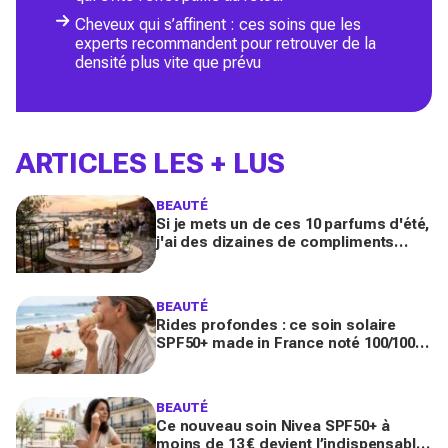
Cheveux qui s’affinent : ces soins que les
experts recommandent pour retrouver de la
densité plus vite que prévu
ARTICLES LES + LUS
BEAUTÉ
Si je mets un de ces 10 parfums d'été,
j'ai des dizaines de compliments
toute la journée
BEAUTÉ
Rides profondes : ce soin solaire
SPF50+ made in France noté 100/100
sur Yuka promet de freiner leur
apparition
BEAUTÉ
Ce nouveau soin Nivea SPF50+ à
moins de 13 € devient l’indispensable