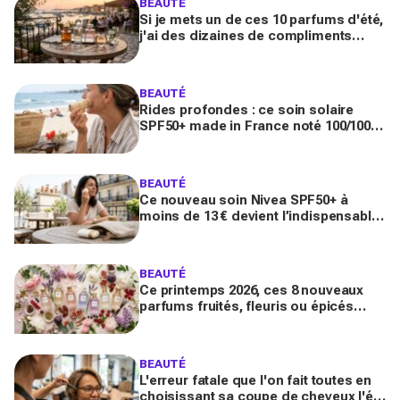
BEAUTÉ
Si je mets un de ces 10 parfums d'été,
j'ai des dizaines de compliments
toute la journée
BEAUTÉ
Rides profondes : ce soin solaire
SPF50+ made in France noté 100/100
sur Yuka promet de freiner leur
apparition
BEAUTÉ
Ce nouveau soin Nivea SPF50+ à
moins de 13 € devient l’indispensable
des peaux sensibles pour éviter les
dégâts du soleil
BEAUTÉ
Ce printemps 2026, ces 8 nouveaux
parfums fruités, fleuris ou épicés
signés Lancôme et Guerlain vont
booster votre sillage
BEAUTÉ
L'erreur fatale que l'on fait toutes en
choisissant sa coupe de cheveux l'été