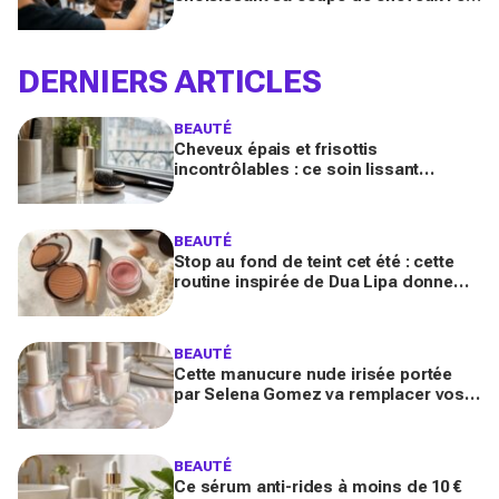
quand on porte des lunettes
DERNIERS ARTICLES
BEAUTÉ
Cheveux épais et frisottis
incontrôlables : ce soin lissant
promet 3 jours glossy, encensé par
les avis sur Beauté Test
BEAUTÉ
Stop au fond de teint cet été : cette
routine inspirée de Dua Lipa donne
bonne mine en 2 secondes avec
seulement trois produits
BEAUTÉ
Cette manucure nude irisée portée
par Selena Gomez va remplacer vos
vernis d'été (et vous ne la quitterez
plus de l'année)
BEAUTÉ
Ce sérum anti-rides à moins de 10 €