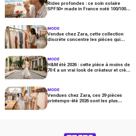
Rides profondes : ce soin solaire
SPF50+ made in France noté 100/100
sur Yuka promet de freiner leur
apparition
MODE
Vendue chez Zara, cette collection
discrète concentre les pièces qui
"font riche" : voici les astuces pour la
trouver avant tout le monde
MODE
H&M été 2026 : cette pièce à moins de
70 € a un vrai look de créateur et crée
un look chic en 2 minutes chrono
MODE
Vendues chez Zara, ces 29 pièces
printemps-été 2026 sont les plus
désirables pour dupes de luxe
parfaits