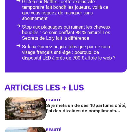
GTA 6 sur Netflix : cette exclusivité
temporaire fait bondir les joueurs, voilà ce
que vous risquez de manquer sans
abonnement
Stop aux plaquages qui ruinent les cheveux
bouclés : ce soin coiffant 98 % naturel Les
Secrets de Loly fait la différence
Selena Gomez ne jure plus que par ce soin
visage français anti-âge : pourquoi ce
dispositif LED à près de 700 € affole le web ?
ARTICLES LES + LUS
BEAUTÉ
Si je mets un de ces 10 parfums d'été,
j'ai des dizaines de compliments
toute la journée
BEAUTÉ