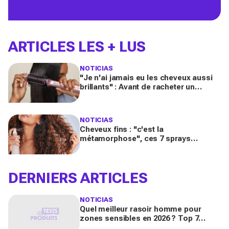
ARTICLES LES + LUS
NOTICIAS
"Je n'ai jamais eu les cheveux aussi
brillants" : Avant de racheter un
sèche‑cheveux, regardez cette
brosse 2‑en‑1 Shark
NOTICIAS
Cheveux fins : "c'est la
métamorphose", ces 7 sprays
changent vraiment tout pour un
volume XXL, selon les testeuses
DERNIERS ARTICLES
NOTICIAS
Quel meilleur rasoir homme pour
zones sensibles en 2026 ? Top 7
critères de choix (corps, aisselles,