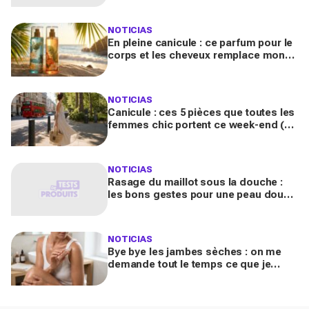
pubis)
NOTICIAS
En pleine canicule : ce parfum pour le
corps et les cheveux remplace mon
parfum habituel, je reçois des
compliments toute la journée
NOTICIAS
Canicule : ces 5 pièces que toutes les
femmes chic portent ce week-end (et
que votre dressing n'a pas encore)
NOTICIAS
Rasage du maillot sous la douche :
les bons gestes pour une peau douce
et confortable
NOTICIAS
Bye bye les jambes sèches : on me
demande tout le temps ce que je
porte, ce soin scintillant rend ma peau
sublime