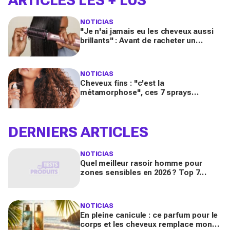
ARTICLES LES + LUS
NOTICIAS
"Je n'ai jamais eu les cheveux aussi
brillants" : Avant de racheter un
sèche‑cheveux, regardez cette
brosse 2‑en‑1 Shark
NOTICIAS
Cheveux fins : "c'est la
métamorphose", ces 7 sprays
changent vraiment tout pour un
volume XXL, selon les testeuses
DERNIERS ARTICLES
NOTICIAS
Quel meilleur rasoir homme pour
zones sensibles en 2026 ? Top 7
critères de choix (corps, aisselles,
pubis)
NOTICIAS
En pleine canicule : ce parfum pour le
corps et les cheveux remplace mon