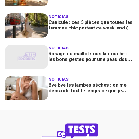
parfum habituel, je reçois des
compliments toute la journée
NOTICIAS
Canicule : ces 5 pièces que toutes les
femmes chic portent ce week-end (et
que votre dressing n'a pas encore)
NOTICIAS
Rasage du maillot sous la douche :
les bons gestes pour une peau douce
et confortable
NOTICIAS
Bye bye les jambes sèches : on me
demande tout le temps ce que je
porte, ce soin scintillant rend ma peau
sublime