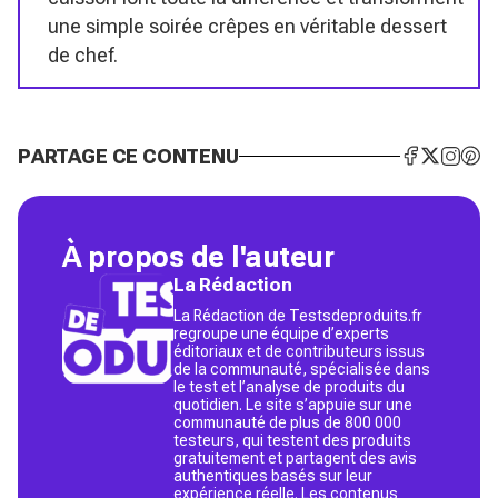
une simple soirée crêpes en véritable dessert
de chef.
PARTAGE CE CONTENU
À propos de l'auteur
La Rédaction
La Rédaction de Testsdeproduits.fr
regroupe une équipe d’experts
éditoriaux et de contributeurs issus
de la communauté, spécialisée dans
le test et l’analyse de produits du
quotidien. Le site s’appuie sur une
communauté de plus de 800 000
testeurs, qui testent des produits
gratuitement et partagent des avis
authentiques basés sur leur
expérience réelle. Les contenus