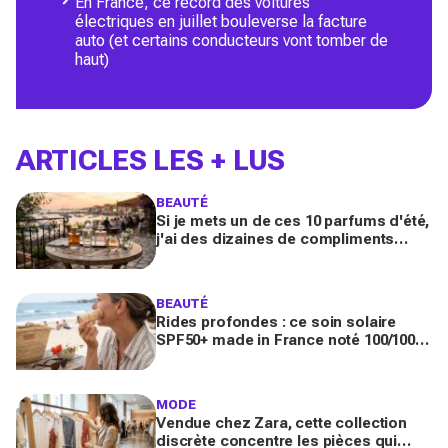
En France, ce record des voitures
électriques en juillet bouleverse la facture
auto (et certains conducteurs vont tomber de
haut)
ARTICLES LES + LUS
BEAUTÉ
Si je mets un de ces 10 parfums d'été,
j'ai des dizaines de compliments
toute la journée
BEAUTÉ
Rides profondes : ce soin solaire
SPF50+ made in France noté 100/100
sur Yuka promet de freiner leur
apparition
MODE
Vendue chez Zara, cette collection
discrète concentre les pièces qui