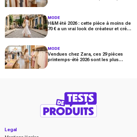
"font riche" : voici les astuces pour la
trouver avant tout le monde
MODE
H&M été 2026 : cette pièce à moins de
70 € a un vrai look de créateur et crée
un look chic en 2 minutes chrono
MODE
Vendues chez Zara, ces 29 pièces
printemps-été 2026 sont les plus
désirables pour dupes de luxe
parfaits
Legal