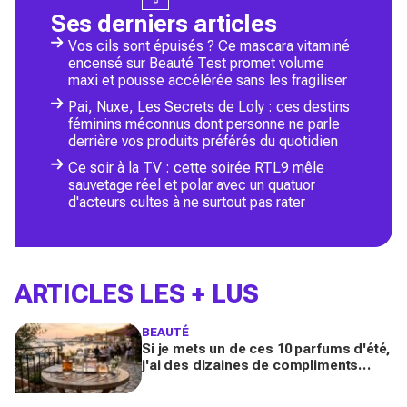
Ses derniers articles
Vos cils sont épuisés ? Ce mascara vitaminé
encensé sur Beauté Test promet volume
maxi et pousse accélérée sans les fragiliser
Pai, Nuxe, Les Secrets de Loly : ces destins
féminins méconnus dont personne ne parle
derrière vos produits préférés du quotidien
Ce soir à la TV : cette soirée RTL9 mêle
sauvetage réel et polar avec un quatuor
d'acteurs cultes à ne surtout pas rater
ARTICLES LES + LUS
BEAUTÉ
Si je mets un de ces 10 parfums d'été,
j'ai des dizaines de compliments
toute la journée