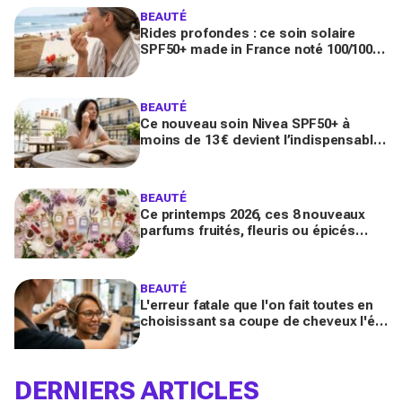
BEAUTÉ
Rides profondes : ce soin solaire
SPF50+ made in France noté 100/100
sur Yuka promet de freiner leur
apparition
BEAUTÉ
Ce nouveau soin Nivea SPF50+ à
moins de 13 € devient l’indispensable
des peaux sensibles pour éviter les
dégâts du soleil
BEAUTÉ
Ce printemps 2026, ces 8 nouveaux
parfums fruités, fleuris ou épicés
signés Lancôme et Guerlain vont
booster votre sillage
BEAUTÉ
L'erreur fatale que l'on fait toutes en
choisissant sa coupe de cheveux l'été
quand on porte des lunettes
DERNIERS ARTICLES