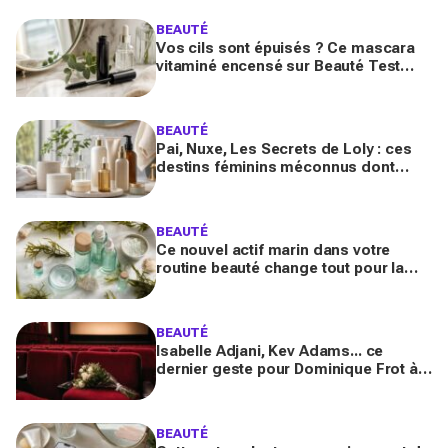
BEAUTÉ
Vos cils sont épuisés ? Ce mascara
vitaminé encensé sur Beauté Test
promet volume maxi et pousse
accélérée sans les fragiliser
BEAUTÉ
Pai, Nuxe, Les Secrets de Loly : ces
destins féminins méconnus dont
personne ne parle derrière vos
produits préférés du quotidien
BEAUTÉ
Ce nouvel actif marin dans votre
routine beauté change tout pour la
peau et les cheveux, mais ne
choisissez pas n’importe lequel
BEAUTÉ
Isabelle Adjani, Kev Adams... ce
dernier geste pour Dominique Frot à
68 ans bouleverse le cinéma et laisse
les fans sous le choc
BEAUTÉ