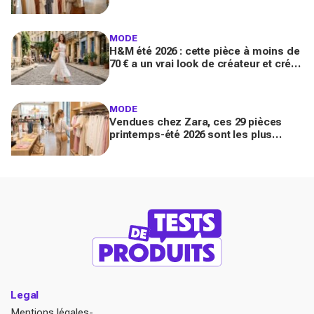
"font riche" : voici les astuces pour la
trouver avant tout le monde
MODE
H&M été 2026 : cette pièce à moins de
70 € a un vrai look de créateur et crée
un look chic en 2 minutes chrono
MODE
Vendues chez Zara, ces 29 pièces
printemps-été 2026 sont les plus
désirables pour dupes de luxe
parfaits
Legal
Mentions légales