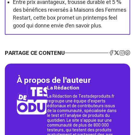
Entre prix avantageux, trousse durable et 5 %
des bénéfices reversés à Maisons des Femmes
Restart, cette box promet un printemps feel
good qui donne envie d’en savoir plus.
PARTAGE CE CONTENU
À propos de l'auteur
La Rédaction
La Rédaction de Testsdeproduits.fr
regroupe une équipe d’experts
éditoriaux et de contributeurs issus
de la communauté, spécialisée dans
le test et l’analyse de produits du
quotidien. Le site s’appuie sur une
communauté de plus de 800 000
testeurs, qui testent des produits
gratuitement et partagent des avis