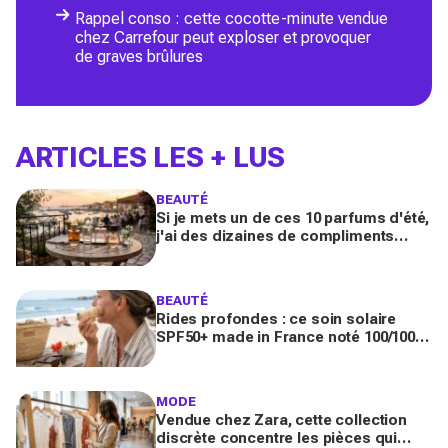
Rappel conso : cette cocotte-minute vendue
chez Carrefour peut exploser et provoquer
de graves brûlures
ARTICLES LES + LUS
BEAUTÉ
Si je mets un de ces 10 parfums d'été,
j'ai des dizaines de compliments
toute la journée
BEAUTÉ
Rides profondes : ce soin solaire
SPF50+ made in France noté 100/100
sur Yuka promet de freiner leur
apparition
MODE
Vendue chez Zara, cette collection
discrète concentre les pièces qui