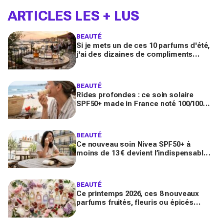
ARTICLES LES + LUS
BEAUTÉ
Si je mets un de ces 10 parfums d'été,
j'ai des dizaines de compliments
toute la journée
BEAUTÉ
Rides profondes : ce soin solaire
SPF50+ made in France noté 100/100
sur Yuka promet de freiner leur
apparition
BEAUTÉ
Ce nouveau soin Nivea SPF50+ à
moins de 13 € devient l’indispensable
des peaux sensibles pour éviter les
dégâts du soleil
BEAUTÉ
Ce printemps 2026, ces 8 nouveaux
parfums fruités, fleuris ou épicés
signés Lancôme et Guerlain vont