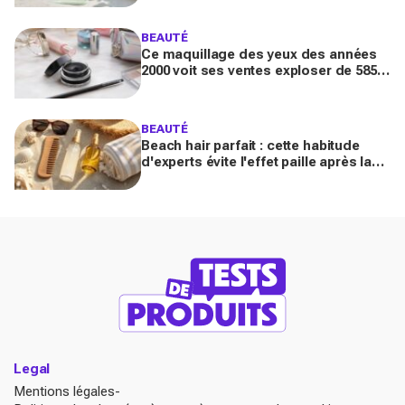
maintenant)
BEAUTÉ
Ce maquillage des yeux des années
2000 voit ses ventes exploser de 585
% en France : pourquoi tout le monde
s’y remet
BEAUTÉ
Beach hair parfait : cette habitude
d'experts évite l'effet paille après la
mer (la plupart des Français font
l'inverse)
Legal
Mentions légales