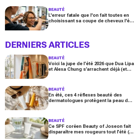
booster votre sillage
BEAUTÉ
L'erreur fatale que l'on fait toutes en
choisissant sa coupe de cheveux l'été
quand on porte des lunettes
DERNIERS ARTICLES
BEAUTÉ
Voici la jupe de l’été 2026 que Dua Lipa
et Alexa Chung s’arrachent déjà (et
que Michelle Obama a portée comme
un message secret)
BEAUTÉ
En été, ces 4 réflexes beauté des
dermatologues protègent la peau des
dégâts du soleil (et presque
personne ne les fait tous)
BEAUTÉ
Ce SPF coréen Beauty of Joseon fait
disparaître mes rougeurs tout l’été (et
pourrait remplacer votre fond de teint