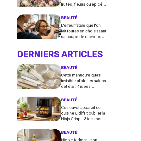
fruités, fleuris ou épicés
signés Lancôme et
Guerlain vont booster
BEAUTÉ
votre sillage
L'erreur fatale que l'on
fait toutes en choisissant
sa coupe de cheveux
l'été quand on porte des
lunettes
DERNIERS ARTICLES
BEAUTÉ
Cette manucure quasi
invisible affole les salons
cet été : 4 idées
inspirées des stars pour
des ongles brillants sans
BEAUTÉ
vernis
Ce nouvel appareil de
cuisine Lidl fait oublier la
Ninja Crispi : 3 fois moins
cher, et certains
regrettent déjà d’avoir
BEAUTÉ
attendu
Nicole Kidman : son