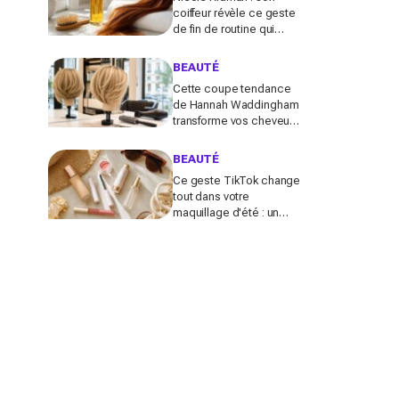
coiffeur révèle ce geste
de fin de routine qui
sauve les longueurs (et
que vous zappez
BEAUTÉ
sûrement)
Cette coupe tendance
de Hannah Waddingham
transforme vos cheveux
fins en quelques gestes
(et les coiffeurs n’en
BEAUTÉ
reviennent pas)
Ce geste TikTok change
tout dans votre
maquillage d'été : un
teint glowy qui tient
même sous 30 °C (sans
effet plâtre)