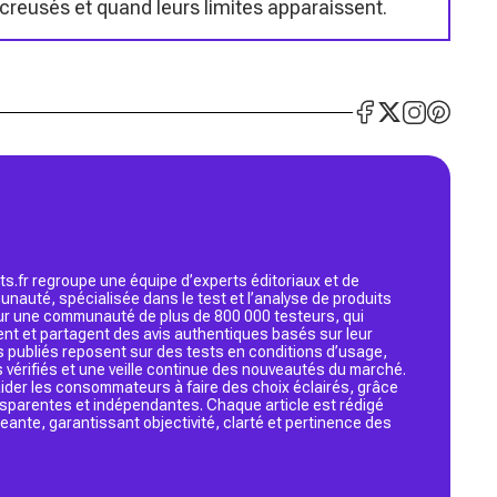
creusés et quand leurs limites apparaissent.
s.fr regroupe une équipe d’experts éditoriaux et de
nauté, spécialisée dans le test et l’analyse de produits
 sur une communauté de plus de 800 000 testeurs, qui
ent et partagent des avis authentiques basés sur leur
s publiés reposent sur des tests en conditions d’usage,
 vérifiés et une veille continue des nouveautés du marché.
d’aider les consommateurs à faire des choix éclairés, grâce
ansparentes et indépendantes. Chaque article est rédigé
geante, garantissant objectivité, clarté et pertinence des