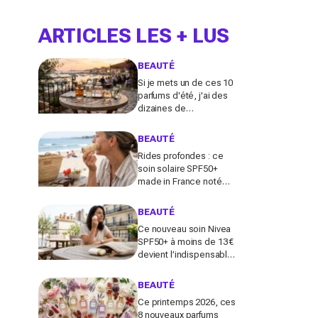
ARTICLES LES + LUS
BEAUTÉ
Si je mets un de ces 10
parfums d'été, j'ai des
dizaines de
compliments toute la
journée
BEAUTÉ
Rides profondes : ce
soin solaire SPF50+
made in France noté
100/100 sur Yuka promet
de freiner leur apparition
BEAUTÉ
Ce nouveau soin Nivea
SPF50+ à moins de 13 €
devient l’indispensable
des peaux sensibles
pour éviter les dégâts du
BEAUTÉ
soleil
Ce printemps 2026, ces
8 nouveaux parfums