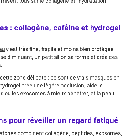
 misent tous sur le collagène et l’hydratation
s : collagène, caféine et hydrogel
au
y est très fine, fragile et moins bien protégée.
se diminuent, un petit sillon se forme et crée ces
.
cette zone délicate : ce sont de vrais masques en
’hydrogel crée une légère occlusion, aide le
des ou les exosomes à mieux pénétrer, et la peau
ns pour réveiller un regard fatigué
Patches combinent collagène, peptides, exosomes,