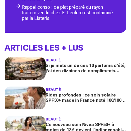
Rappel conso : ce plat préparé du rayon
traiteur vendu chez E. Leclerc est contaminé
par la Listeria
ARTICLES LES + LUS
BEAUTÉ
Si je mets un de ces 10 parfums d'été,
j'ai des dizaines de compliments
toute la journée
BEAUTÉ
Rides profondes : ce soin solaire
SPF50+ made in France noté 100/100
sur Yuka promet de freiner leur
apparition
BEAUTÉ
Ce nouveau soin Nivea SPF50+ à
moins de 13 € devient l’indispensable