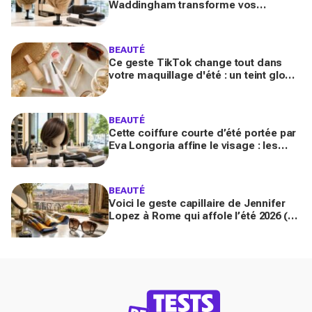
Waddingham transforme vos
cheveux fins en quelques gestes (et
les coiffeurs n’en reviennent pas)
BEAUTÉ
Ce geste TikTok change tout dans
votre maquillage d'été : un teint glowy
qui tient même sous 30 °C (sans effet
plâtre)
BEAUTÉ
Cette coiffure courte d’été portée par
Eva Longoria affine le visage : les
coiffeurs préviennent, vous allez la
réclamer en 2026
BEAUTÉ
Voici le geste capillaire de Jennifer
Lopez à Rome qui affole l’été 2026 (et
que vous n’avez sans doute pas
encore essayé)