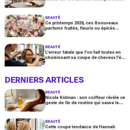
des peaux sensibles pour éviter les
dégâts du soleil
BEAUTÉ
Ce printemps 2026, ces 8 nouveaux
parfums fruités, fleuris ou épicés
signés Lancôme et Guerlain vont
booster votre sillage
BEAUTÉ
L'erreur fatale que l'on fait toutes en
choisissant sa coupe de cheveux l'été
quand on porte des lunettes
DERNIERS ARTICLES
BEAUTÉ
Nicole Kidman : son coiffeur révèle ce
geste de fin de routine qui sauve les
longueurs (et que vous zappez
sûrement)
BEAUTÉ
Cette coupe tendance de Hannah