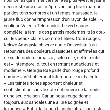
Pour celles qui aiment les teintes plus vives, le jaune
néon reste une star :
« Après un long hiver marqué
par des tons sombres et un temps maussade, le
jaune fluo donne l’impression d’un rayon de soleil »
,
souligne Valeriia Telemaniuk. Le vert sauge
complète la famille des pastels modernes, très doux
sur les peaux claires comme hâlées. Côté rouges,
Kokwe Amegavie observe que
« On assiste à un
retour vers des couleurs classiques et affirmées qui
ne se démodent jamais »
; selon elle, cette teinte
est
« intemporelle, tout en restant audacieuse et
moderne »
. Georgia Rae parle d’un rouge profond
comme
« Véritablement intemporelle »
et ajoute :
« Les teintes riches apportent chaleur et
sophistication sans le côté éphémère de la mode
d’une seule saison. Car un beau rouge donne
toujours aux sandales une allure soignée et
luxueuse »
. Enfin, la french blanche ultra-fine reste