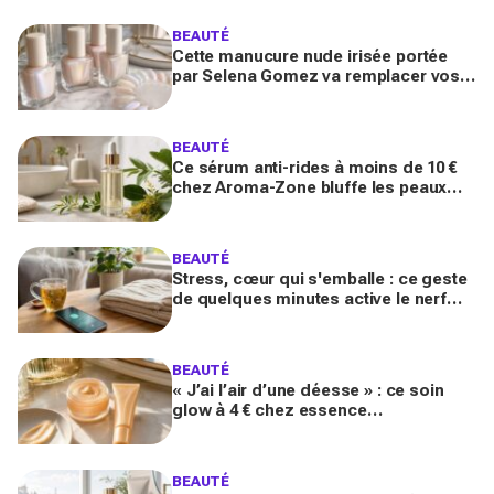
BEAUTÉ
Cette manucure nude irisée portée
par Selena Gomez va remplacer vos
vernis d'été (et vous ne la quitterez
plus de l'année)
BEAUTÉ
Ce sérum anti-rides à moins de 10 €
chez Aroma-Zone bluffe les peaux
matures avec un effet botox-like venu
de ce végétal
BEAUTÉ
Stress, cœur qui s'emballe : ce geste
de quelques minutes active le nerf
vague et calme le système nerveux
d'une façon bluffante
BEAUTÉ
« J’ai l’air d’une déesse » : ce soin
glow à 4 € chez essence
métamorphose la peau en quelques
secondes, et il part déjà vite
BEAUTÉ