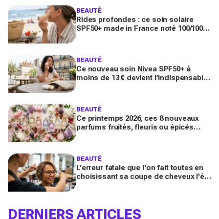
BEAUTÉ
Rides profondes : ce soin solaire
SPF50+ made in France noté 100/100
sur Yuka promet de freiner leur
apparition
BEAUTÉ
Ce nouveau soin Nivea SPF50+ à
moins de 13 € devient l’indispensable
des peaux sensibles pour éviter les
dégâts du soleil
BEAUTÉ
Ce printemps 2026, ces 8 nouveaux
parfums fruités, fleuris ou épicés
signés Lancôme et Guerlain vont
booster votre sillage
BEAUTÉ
L'erreur fatale que l'on fait toutes en
choisissant sa coupe de cheveux l'été
quand on porte des lunettes
DERNIERS ARTICLES