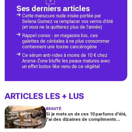
Ses derniers articles
Cette manucure nude irisée portée par
Selena Gomez va remplacer vos vernis d'été
(et vous ne la quitterez plus de l'année)
Rappel conso : en magasins bio, ces
galettes de céréales à ne plus consommer
contiennent une toxine cancérogène
Ce sérum anti-rides à moins de 10 € chez
Aroma-Zone bluffe les peaux matures avec
un effet botox-like venu de ce végétal
ARTICLES LES + LUS
BEAUTÉ
Si je mets un de ces 10 parfums d'été,
j'ai des dizaines de compliments
toute la journée