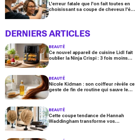
L'erreur fatale que l'on fait toutes en
choisissant sa coupe de cheveux l'été
quand on porte des lunettes
DERNIERS ARTICLES
BEAUTÉ
Ce nouvel appareil de cuisine Lidl fait
oublier la Ninja Crispi : 3 fois moins
cher, et certains regrettent déjà
d’avoir attendu
BEAUTÉ
Nicole Kidman : son coiffeur révèle ce
geste de fin de routine qui sauve les
longueurs (et que vous zappez
sûrement)
BEAUTÉ
Cette coupe tendance de Hannah
Waddingham transforme vos
cheveux fins en quelques gestes (et
les coiffeurs n’en reviennent pas)