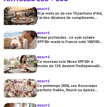
BEAUTÉ
Si je mets un de ces 10 parfums d'été,
j'ai des dizaines de compliments
toute la journée
BEAUTÉ
Rides profondes : ce soin solaire
SPF50+ made in France noté 100/100
sur Yuka promet de freiner leur
apparition
BEAUTÉ
Ce nouveau soin Nivea SPF50+ à
moins de 13 € devient l’indispensable
des peaux sensibles pour éviter les
dégâts du soleil
BEAUTÉ
Ce printemps 2026, ces 8 nouveaux
parfums fruités, fleuris ou épicés
signés Lancôme et Guerlain vont
booster votre sillage
BEAUTÉ