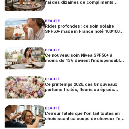
j'ai des dizaines de compliments
toute la journée
BEAUTÉ
Rides profondes : ce soin solaire
SPF50+ made in France noté 100/100
sur Yuka promet de freiner leur
apparition
BEAUTÉ
Ce nouveau soin Nivea SPF50+ à
moins de 13 € devient l’indispensable
des peaux sensibles pour éviter les
dégâts du soleil
BEAUTÉ
Ce printemps 2026, ces 8 nouveaux
parfums fruités, fleuris ou épicés
signés Lancôme et Guerlain vont
booster votre sillage
BEAUTÉ
L'erreur fatale que l'on fait toutes en
choisissant sa coupe de cheveux l'été
quand on porte des lunettes