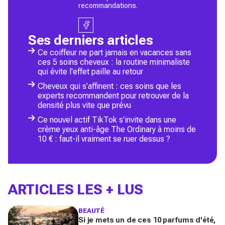
recommandations.
Ses derniers articles
Ce coiffeur ne part jamais en vacances sans
ces 5 soins cheveux : la routine minimaliste
qui évite l'effet paille au retour
Cheveux qui s’affinent : ces soins que les
experts recommandent pour retrouver de la
densité plus vite que prévu
Ce nouvel actif TikTok s’invite dans une
crème yeux anti-âge The Ordinary à moins de
10 € : faut-il vraiment se ruer dessus ?
ARTICLES LES + LUS
BEAUTÉ
Si je mets un de ces 10 parfums d'été,