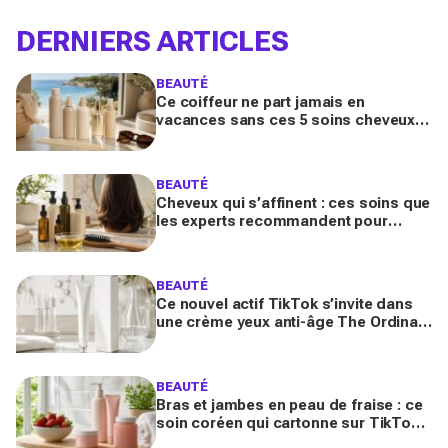
DERNIERS ARTICLES
BEAUTÉ
Ce coiffeur ne part jamais en
vacances sans ces 5 soins cheveux :
la routine minimaliste qui évite l'effet
paille au retour
BEAUTÉ
Cheveux qui s’affinent : ces soins que
les experts recommandent pour
retrouver de la densité plus vite que
prévu
BEAUTÉ
Ce nouvel actif TikTok s’invite dans
une crème yeux anti-âge The Ordinary
à moins de 10 € : faut-il vraiment se
ruer dessus ?
BEAUTÉ
Bras et jambes en peau de fraise : ce
soin coréen qui cartonne sur TikTok
promet de lisser la peau, mais pas