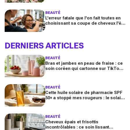
booster votre sillage
BEAUTÉ
L'erreur fatale que l'on fait toutes en
choisissant sa coupe de cheveux l'été
quand on porte des lunettes
DERNIERS ARTICLES
BEAUTÉ
Bras et jambes en peau de fraise : ce
soin coréen qui cartonne sur TikTok
promet de lisser la peau, mais pas
pour tous
BEAUTÉ
Cette huile solaire de pharmacie SPF
50+ a stoppé mes rougeurs : le solaire
satiné non gras que les peaux claires
s’arrachent
BEAUTÉ
Cheveux épais et frisottis
incontrôlables : ce soin lissant