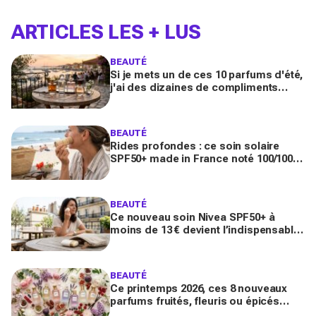
ARTICLES LES + LUS
BEAUTÉ
Si je mets un de ces 10 parfums d'été,
j'ai des dizaines de compliments
toute la journée
BEAUTÉ
Rides profondes : ce soin solaire
SPF50+ made in France noté 100/100
sur Yuka promet de freiner leur
apparition
BEAUTÉ
Ce nouveau soin Nivea SPF50+ à
moins de 13 € devient l’indispensable
des peaux sensibles pour éviter les
dégâts du soleil
BEAUTÉ
Ce printemps 2026, ces 8 nouveaux
parfums fruités, fleuris ou épicés
signés Lancôme et Guerlain vont