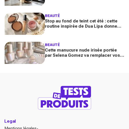
promet 3 jours glossy, encensé par
les avis sur Beauté Test
BEAUTÉ
Stop au fond de teint cet été : cette
routine inspirée de Dua Lipa donne
bonne mine en 2 secondes avec
seulement trois produits
BEAUTÉ
Cette manucure nude irisée portée
par Selena Gomez va remplacer vos
vernis d'été (et vous ne la quitterez
plus de l'année)
Legal
Mentions légales