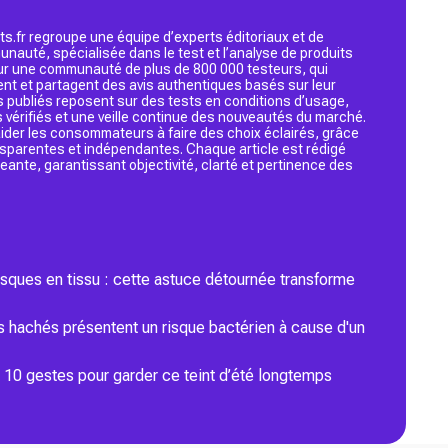
s.fr regroupe une équipe d’experts éditoriaux et de
nauté, spécialisée dans le test et l’analyse de produits
 sur une communauté de plus de 800 000 testeurs, qui
ent et partagent des avis authentiques basés sur leur
s publiés reposent sur des tests en conditions d’usage,
 vérifiés et une veille continue des nouveautés du marché.
d’aider les consommateurs à faire des choix éclairés, grâce
ansparentes et indépendantes. Chaque article est rédigé
geante, garantissant objectivité, clarté et pertinence des
asques en tissu : cette astuce détournée transforme
 hachés présentent un risque bactérien à cause d'un
s 10 gestes pour garder ce teint d’été longtemps