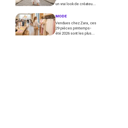
un vrai look de créateur
et crée un look chic en 2
minutes chrono
MODE
Vendues chez Zara, ces
29 pièces printemps-
été 2026 sont les plus
désirables pour dupes
de luxe parfaits