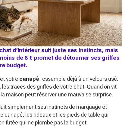
hat d’intérieur suit juste ses instincts, mais
à moins de 8 € promet de détourner ses griffes
tre budget.
et votre
canapé
ressemble déjà à un velours usé.
les traces des griffes de votre chat. Quand on vit
 la maison peut réserver une mauvaise surprise.
il suit simplement ses instincts de marquage et
e canapé, les rideaux et les pieds de table qui
ion futée qui ne plombe pas le budget.