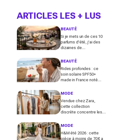
ARTICLES LES + LUS
BEAUTÉ
Si je mets un de ces 10
parfums d'été, j'ai des
dizaines de
compliments toute la
journée
BEAUTÉ
Rides profondes : ce
soin solaire SPF50+
made in France noté
100/100 sur Yuka promet
de freiner leur apparition
MODE
Vendue chez Zara,
cette collection
discrète concentre les
pièces qui "font riche" :
voici les astuces pour la
MODE
trouver avant tout le
H&M été 2026 : cette
monde
pièce à moins de 70 € a