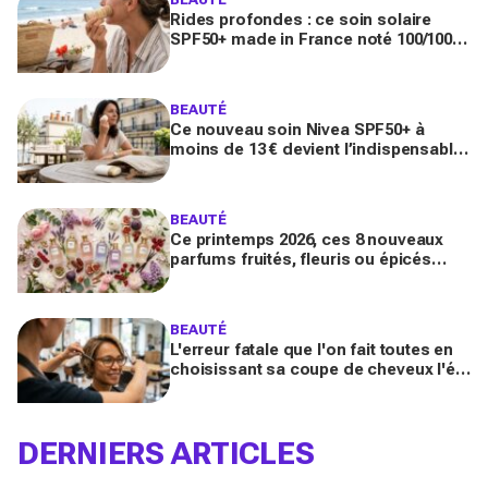
Rides profondes : ce soin solaire
SPF50+ made in France noté 100/100
sur Yuka promet de freiner leur
apparition
BEAUTÉ
Ce nouveau soin Nivea SPF50+ à
moins de 13 € devient l’indispensable
des peaux sensibles pour éviter les
dégâts du soleil
BEAUTÉ
Ce printemps 2026, ces 8 nouveaux
parfums fruités, fleuris ou épicés
signés Lancôme et Guerlain vont
booster votre sillage
BEAUTÉ
L'erreur fatale que l'on fait toutes en
choisissant sa coupe de cheveux l'été
quand on porte des lunettes
DERNIERS ARTICLES