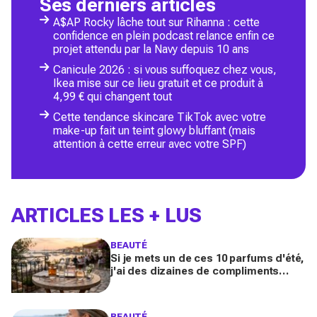
Ses derniers articles
A$AP Rocky lâche tout sur Rihanna : cette
confidence en plein podcast relance enfin ce
projet attendu par la Navy depuis 10 ans
Canicule 2026 : si vous suffoquez chez vous,
Ikea mise sur ce lieu gratuit et ce produit à
4,99 € qui changent tout
Cette tendance skincare TikTok avec votre
make-up fait un teint glowy bluffant (mais
attention à cette erreur avec votre SPF)
ARTICLES LES + LUS
BEAUTÉ
Si je mets un de ces 10 parfums d'été,
j'ai des dizaines de compliments
toute la journée
BEAUTÉ