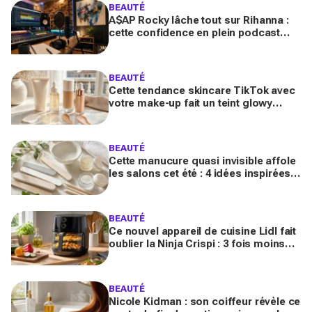
BEAUTÉ
A$AP Rocky lâche tout sur Rihanna :
cette confidence en plein podcast
relance enfin ce projet attendu par la
Navy depuis 10 ans
BEAUTÉ
Cette tendance skincare TikTok avec
votre make-up fait un teint glowy
bluffant (mais attention à cette erreur
avec votre SPF)
BEAUTÉ
Cette manucure quasi invisible affole
les salons cet été : 4 idées inspirées
des stars pour des ongles brillants
sans vernis
BEAUTÉ
Ce nouvel appareil de cuisine Lidl fait
oublier la Ninja Crispi : 3 fois moins
cher, et certains regrettent déjà
d’avoir attendu
BEAUTÉ
Nicole Kidman : son coiffeur révèle ce