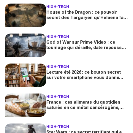
HIGH-TECH
House of the Dragon : ce pouvoir
secret des Targaryen qu’Helaena fait
ressurgir et qui peut tout changer
dans la série
HIGH-TECH
God of War sur Prime Video : ce
tournage qui déraille, date repoussée
et ce colosse d’Hollywood pressenti
pour le héros
HIGH-TECH
Lecture été 2026 : ce bouton secret
sur votre smartphone vous donne
accès à des milliers de livres gratuits
HIGH-TECH
France : ces aliments du quotidien
saturés en ce métal cancérogène,
une contamination record qui inquiète
l’Anses
HIGH-TECH
Star Wars : ce secret terrifiant qui a