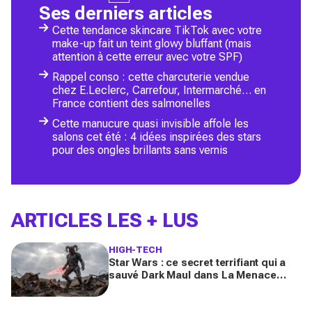
Ses derniers articles
Cette tendance skincare TikTok avec votre
make-up fait un teint glowy bluffant (mais
attention à cette erreur avec votre SPF)
Rappel conso : cette charcuterie vendue
chez E.Leclerc, Carrefour, Intermarché… en
France contient des salmonelles
Cette manucure quasi invisible affole les
salons cet été : 4 idées inspirées des stars
pour des ongles brillants sans vernis
ARTICLES LES + LUS
HIGH-TECH
Star Wars : ce secret terrifiant qui a
sauvé Dark Maul dans La Menace
fantôme (et bouleverse la série Maul :
Seigneur de l’ombre)