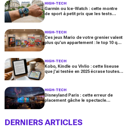
HIGH-TECH
Garmin ou Ice-Watch : cette montre
de sport à petit prix que les tests
déconseillent aux sportives vraiment
régulières
HIGH-TECH
Ces jeux Mario de votre grenier valent
plus qu’un appartement : le top 10 que
les collectionneurs s’arrachent en ce
moment
HIGH-TECH
Kobo, Kindle ou Vivlio : cette liseuse
que j’ai testée en 2025 écrase toutes
les autres (et je ne reviendrai plus en
arrière)
HIGH-TECH
Disneyland Paris : cette erreur de
placement gâche le spectacle
Cascade of Lights, voici la zone à
viser pour en profiter vraiment
DERNIERS ARTICLES