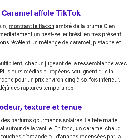
d Caramel affole TikTok
sin,
montrant le flacon
ambré de la brume Cien
édiatement un best-seller brésilien très présent
tions révèlent un mélange de caramel, pistache et
ultiplient, chacun jugeant de la ressemblance avec
. Plusieurs médias européens soulignent que la
he pour un prix environ cinq à six fois inférieur.
déjà des ruptures temporaires.
odeur, texture et tenue
s
des parfums gourmands
solaires. La tête marie
ral autour de la vanille. En fond, un caramel chaud
s touches d’amande ou d’ananas recensées par la