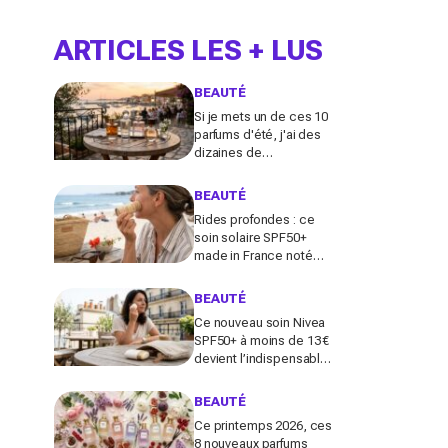
ARTICLES LES + LUS
BEAUTÉ
Si je mets un de ces 10
parfums d'été, j'ai des
dizaines de
compliments toute la
journée
BEAUTÉ
Rides profondes : ce
soin solaire SPF50+
made in France noté
100/100 sur Yuka promet
de freiner leur apparition
BEAUTÉ
Ce nouveau soin Nivea
SPF50+ à moins de 13 €
devient l’indispensable
des peaux sensibles
pour éviter les dégâts du
BEAUTÉ
soleil
Ce printemps 2026, ces
8 nouveaux parfums