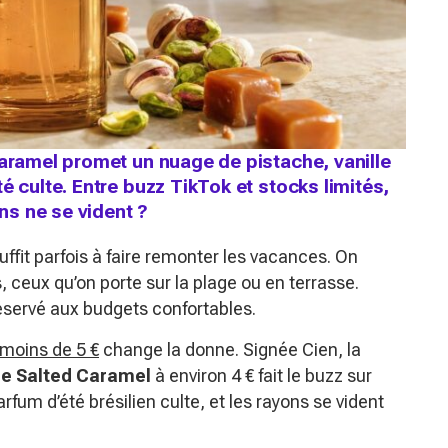
Caramel promet un nuage de pistache, vanille
é culte. Entre buzz TikTok et stocks limités,
ons ne se vident ?
ffit parfois à faire remonter les vacances. On
, ceux qu’on porte sur la plage ou en terrasse.
éservé aux budgets confortables.
moins de 5 €
change la donne. Signée Cien, la
e Salted Caramel
à environ 4 € fait le buzz sur
fum d’été brésilien culte, et les rayons se vident