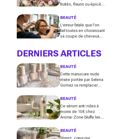
fruités, fleuris ou épicés
signés Lancôme et
Guerlain vont booster
BEAUTÉ
votre sillage
L'erreur fatale que l'on
fait toutes en choisissant
sa coupe de cheveux
l'été quand on porte des
lunettes
DERNIERS ARTICLES
BEAUTÉ
Cette manucure nude
irisée portée par Selena
Gomez va remplacer
vos vernis d'été (et vous
ne la quitterez plus de
BEAUTÉ
l'année)
Ce sérum anti-rides à
moins de 10 € chez
Aroma-Zone bluffe les
peaux matures avec un
effet botox-like venu de
BEAUTÉ
ce végétal
Stress, cœur qui