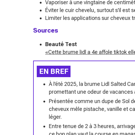
Vaporiser à une vingtaine de centimè
Éviter le cuir chevelu, surtout s’il est 
Limiter les applications sur cheveux tr
Sources
Beauté Test
«Cette brume lidl a 4e affole tiktok e
EN BREF
À l’été 2025, la brume Lidl Salted Ca
promettant une odeur de vacances à
Présentée comme un dupe de Sol de
cheveux mêle pistache, vanille et 
léger.
Entre tenue de 2 à 3 heures, arrivages
ce bon plan vaut la course en magas