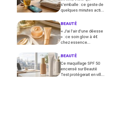
s'emballe : ce geste de
quelques minutes active
le nerf vague et calme le
système nerveux d'une
BEAUTÉ
façon bluffante
« J’ai l’air d’une déesse
» : ce soin glow à 4 €
chez essence
métamorphose la peau
en quelques secondes,
BEAUTÉ
et il part déjà vite
Ce maquillage SPF 50
encensé sur Beauté
Test protégerait en ville
comme un vrai solaire :
faut-il encore mettre une
crème dessous?