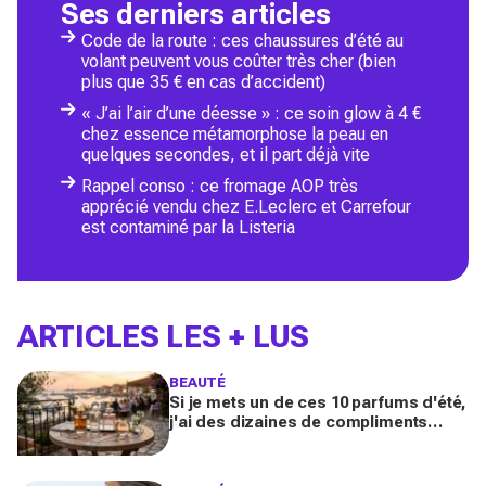
Ses derniers articles
Code de la route : ces chaussures d’été au
volant peuvent vous coûter très cher (bien
plus que 35 € en cas d’accident)
« J’ai l’air d’une déesse » : ce soin glow à 4 €
chez essence métamorphose la peau en
quelques secondes, et il part déjà vite
Rappel conso : ce fromage AOP très
apprécié vendu chez E.Leclerc et Carrefour
est contaminé par la Listeria
ARTICLES LES + LUS
BEAUTÉ
Si je mets un de ces 10 parfums d'été,
j'ai des dizaines de compliments
toute la journée