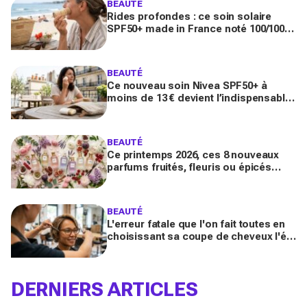
BEAUTÉ
Rides profondes : ce soin solaire
SPF50+ made in France noté 100/100
sur Yuka promet de freiner leur
apparition
BEAUTÉ
Ce nouveau soin Nivea SPF50+ à
moins de 13 € devient l’indispensable
des peaux sensibles pour éviter les
dégâts du soleil
BEAUTÉ
Ce printemps 2026, ces 8 nouveaux
parfums fruités, fleuris ou épicés
signés Lancôme et Guerlain vont
booster votre sillage
BEAUTÉ
L'erreur fatale que l'on fait toutes en
choisissant sa coupe de cheveux l'été
quand on porte des lunettes
DERNIERS ARTICLES