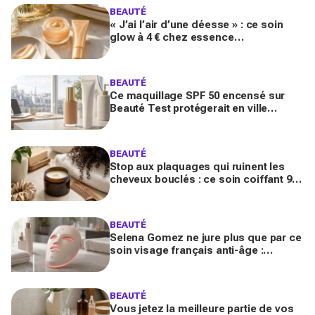
BEAUTÉ
« J’ai l’air d’une déesse » : ce soin
glow à 4 € chez essence
métamorphose la peau en quelques
secondes, et il part déjà vite
BEAUTÉ
Ce maquillage SPF 50 encensé sur
Beauté Test protégerait en ville
comme un vrai solaire : faut-il encore
mettre une crème dessous?
BEAUTÉ
Stop aux plaquages qui ruinent les
cheveux bouclés : ce soin coiffant 98
% naturel Les Secrets de Loly fait la
différence
BEAUTÉ
Selena Gomez ne jure plus que par ce
soin visage français anti-âge :
pourquoi ce dispositif LED à près de
700 € affole le web ?
BEAUTÉ
Vous jetez la meilleure partie de vos