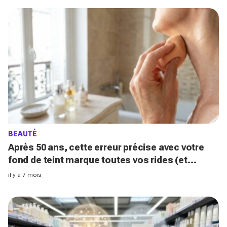
BEAUTÉ
Après 50 ans, cette erreur précise avec votre
fond de teint marque toutes vos rides (et
comment l'éviter)
il y a 7 mois