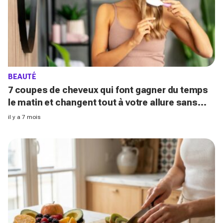
BEAUTÉ
7 coupes de cheveux qui font gagner du temps
le matin et changent tout à votre allure sans
brushing en 2026
il y a 7 mois