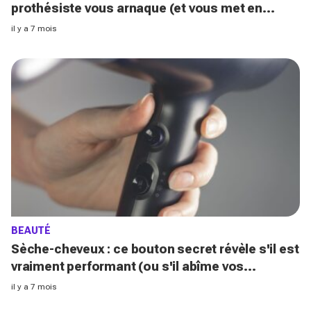
prothésiste vous arnaque (et vous met en
danger)
il y a 7 mois
BEAUTÉ
Sèche-cheveux : ce bouton secret révèle s'il est
vraiment performant (ou s'il abîme vos
cheveux)
il y a 7 mois