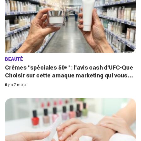
BEAUTÉ
Crèmes "spéciales 50+" : l'avis cash d'UFC-Que
Choisir sur cette arnaque marketing qui vous
coûte cher
il y a 7 mois