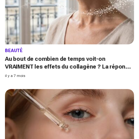
BEAUTÉ
Au bout de combien de temps voit-on
VRAIMENT les effets du collagène ? La réponse
honnête des scientifiques
il y a 7 mois