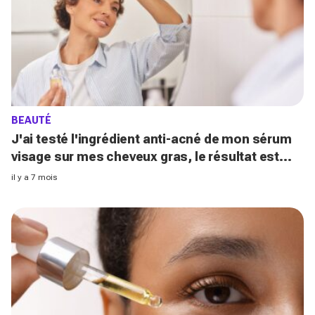
BEAUTÉ
J'ai testé l'ingrédient anti-acné de mon sérum
visage sur mes cheveux gras, le résultat est
bluffant !
il y a 7 mois