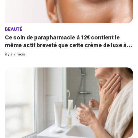
BEAUTÉ
Ce soin de parapharmacie à 12€ contient le
même actif breveté que cette crème de luxe à
150€
il y a 7 mois