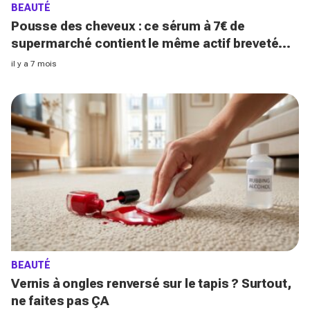
BEAUTÉ
Pousse des cheveux : ce sérum à 7€ de
supermarché contient le même actif breveté
que ce best-seller à 58€
il y a 7 mois
BEAUTÉ
Vernis à ongles renversé sur le tapis ? Surtout,
ne faites pas ÇA