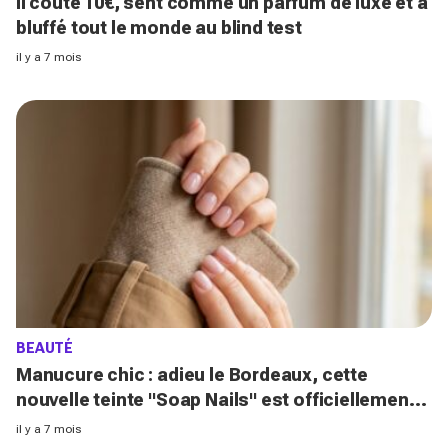
Il coûte 10€, sent comme un parfum de luxe et a
bluffé tout le monde au blind test
il y a 7 mois
BEAUTÉ
Manucure chic : adieu le Bordeaux, cette
nouvelle teinte "Soap Nails" est officiellement
la plus élégante
il y a 7 mois