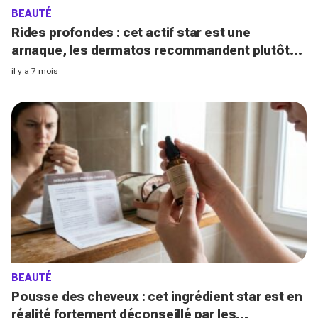
BEAUTÉ
Rides profondes : cet actif star est une
arnaque, les dermatos recommandent plutôt
cette molécule méconnue
il y a 7 mois
BEAUTÉ
Pousse des cheveux : cet ingrédient star est en
réalité fortement déconseillé par les