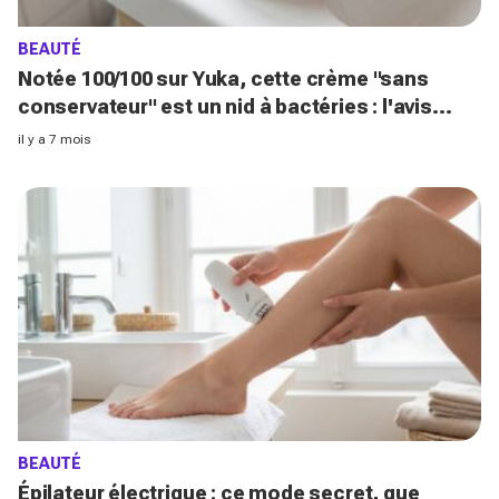
BEAUTÉ
Notée 100/100 sur Yuka, cette crème "sans
conservateur" est un nid à bactéries : l'avis
cash d'une dermato
il y a 7 mois
BEAUTÉ
Épilateur électrique : ce mode secret, que