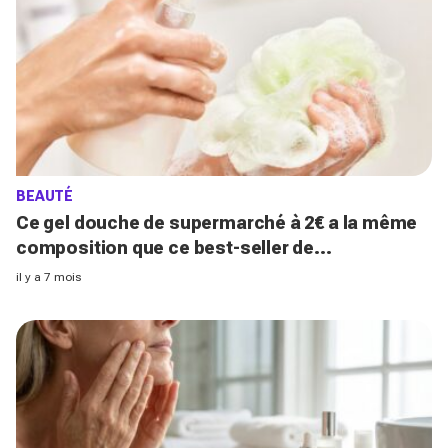
BEAUTÉ
Ce gel douche de supermarché à 2€ a la même
composition que ce best-seller de
parapharmacie à 15€
il y a 7 mois