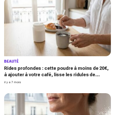
BEAUTÉ
Rides profondes : cette poudre à moins de 20€,
à ajouter à votre café, lisse les ridules de
l'intérieur, selon les nutritionnistes
il y a 7 mois