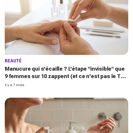
BEAUTÉ
Manucure qui s'écaille ? L'étape "invisible" que
9 femmes sur 10 zappent (et ce n'est pas le Top
Coat)
il y a 7 mois