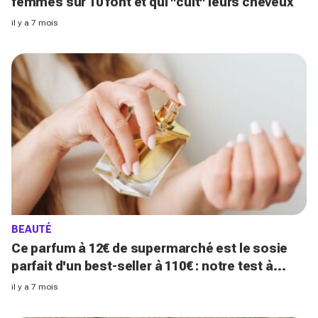
femmes sur 10 font et qui "cuit" leurs cheveux
il y a 7 mois
BEAUTÉ
Ce parfum à 12€ de supermarché est le sosie
parfait d'un best-seller à 110€ : notre test à
l'aveugle est bluffant
il y a 7 mois