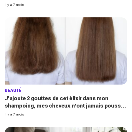
il y a 7 mois
BEAUTÉ
J'ajoute 2 gouttes de cet élixir dans mon
shampoing, mes cheveux n'ont jamais poussé
aussi vite
il y a 7 mois