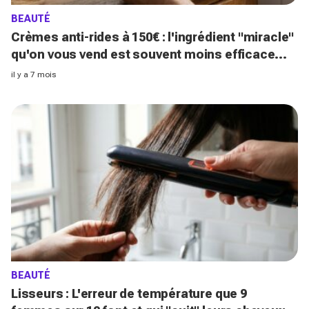
BEAUTÉ
Crèmes anti-rides à 150€ : l'ingrédient "miracle"
qu'on vous vend est souvent moins efficace
que cette molécule à 8€
il y a 7 mois
BEAUTÉ
Lisseurs : L'erreur de température que 9