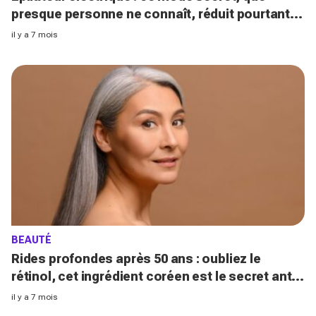
presque personne ne connaît, réduit pourtant la
douleur de 50%
il y a 7 mois
BEAUTÉ
Rides profondes après 50 ans : oubliez le
rétinol, cet ingrédient coréen est le secret anti-
âge des dermatologues de Séoul
il y a 7 mois