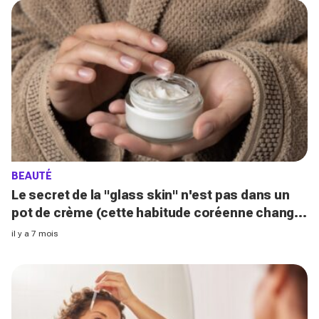
BEAUTÉ
Le secret de la "glass skin" n'est pas dans un
pot de crème (cette habitude coréenne change
tout)
il y a 7 mois