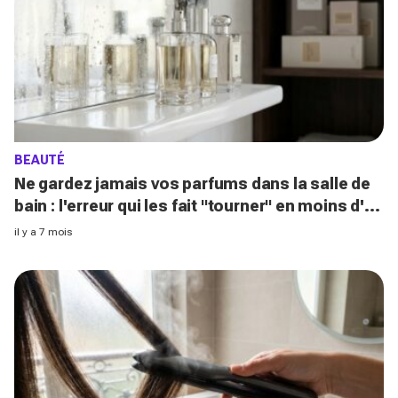
BEAUTÉ
Ne gardez jamais vos parfums dans la salle de
bain : l'erreur qui les fait "tourner" en moins d'un
an
il y a 7 mois