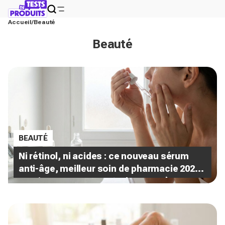
Accueil
Beauté
Beauté
BEAUTÉ
Ni rétinol, ni acides : ce nouveau sérum
anti-âge, meilleur soin de pharmacie 2026,
va s'imposer partout (et le top 10 à
shopper d'urgence)