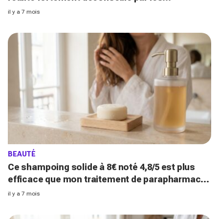
dermatologues
il y a 7 mois
BEAUTÉ
Ce shampoing solide à 8€ noté 4,8/5 est plus
efficace que mon traitement de parapharmacie
à 35€
il y a 7 mois