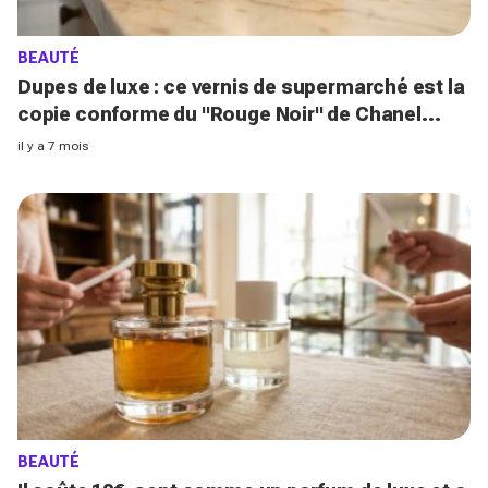
BEAUTÉ
Dupes de luxe : ce vernis de supermarché est la
copie conforme du "Rouge Noir" de Chanel
(c'est bluffant !)
il y a 7 mois
BEAUTÉ