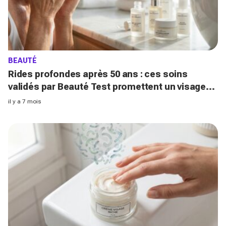
BEAUTÉ
Rides profondes après 50 ans : ces soins
validés par Beauté Test promettent un visage
transformé en 7 jours seulement
il y a 7 mois