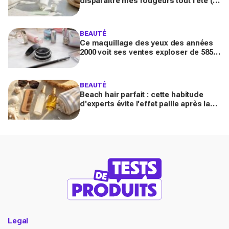
disparaître mes rougeurs tout l’été (et
pourrait remplacer votre fond de teint
maintenant)
BEAUTÉ
Ce maquillage des yeux des années
2000 voit ses ventes exploser de 585
% en France : pourquoi tout le monde
s’y remet
BEAUTÉ
Beach hair parfait : cette habitude
d'experts évite l'effet paille après la
mer (la plupart des Français font
l'inverse)
Legal