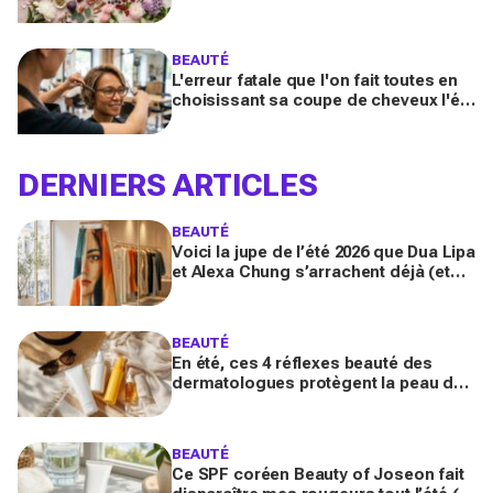
signés Lancôme et Guerlain vont
booster votre sillage
BEAUTÉ
L'erreur fatale que l'on fait toutes en
choisissant sa coupe de cheveux l'été
quand on porte des lunettes
DERNIERS ARTICLES
BEAUTÉ
Voici la jupe de l’été 2026 que Dua Lipa
et Alexa Chung s’arrachent déjà (et
que Michelle Obama a portée comme
un message secret)
BEAUTÉ
En été, ces 4 réflexes beauté des
dermatologues protègent la peau des
dégâts du soleil (et presque
personne ne les fait tous)
BEAUTÉ
Ce SPF coréen Beauty of Joseon fait