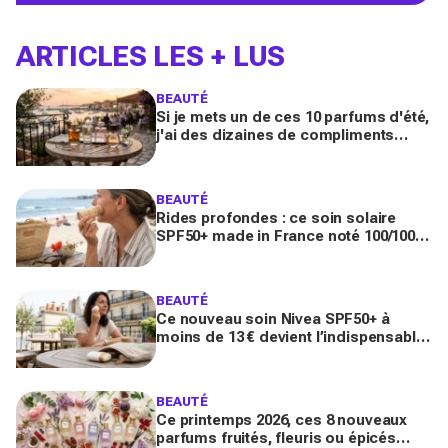
ARTICLES LES + LUS
BEAUTÉ
Si je mets un de ces 10 parfums d'été,
j'ai des dizaines de compliments
toute la journée
BEAUTÉ
Rides profondes : ce soin solaire
SPF50+ made in France noté 100/100
sur Yuka promet de freiner leur
apparition
BEAUTÉ
Ce nouveau soin Nivea SPF50+ à
moins de 13 € devient l’indispensable
des peaux sensibles pour éviter les
dégâts du soleil
BEAUTÉ
Ce printemps 2026, ces 8 nouveaux
parfums fruités, fleuris ou épicés