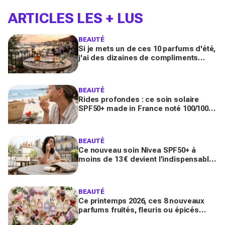
ARTICLES LES + LUS
BEAUTÉ
Si je mets un de ces 10 parfums d'été,
j'ai des dizaines de compliments
toute la journée
BEAUTÉ
Rides profondes : ce soin solaire
SPF50+ made in France noté 100/100
sur Yuka promet de freiner leur
apparition
BEAUTÉ
Ce nouveau soin Nivea SPF50+ à
moins de 13 € devient l’indispensable
des peaux sensibles pour éviter les
dégâts du soleil
BEAUTÉ
Ce printemps 2026, ces 8 nouveaux
parfums fruités, fleuris ou épicés
signés Lancôme et Guerlain vont