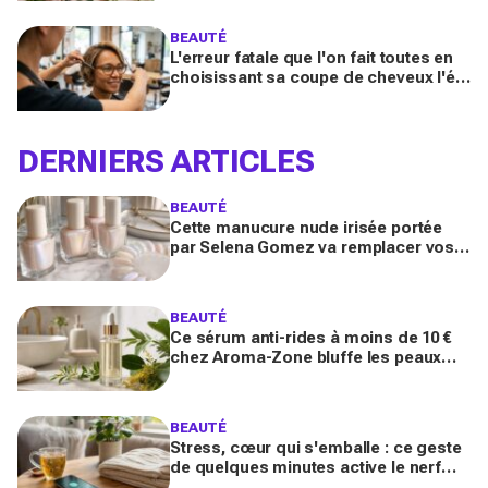
booster votre sillage
BEAUTÉ
L'erreur fatale que l'on fait toutes en
choisissant sa coupe de cheveux l'été
quand on porte des lunettes
DERNIERS ARTICLES
BEAUTÉ
Cette manucure nude irisée portée
par Selena Gomez va remplacer vos
vernis d'été (et vous ne la quitterez
plus de l'année)
BEAUTÉ
Ce sérum anti-rides à moins de 10 €
chez Aroma-Zone bluffe les peaux
matures avec un effet botox-like venu
de ce végétal
BEAUTÉ
Stress, cœur qui s'emballe : ce geste
de quelques minutes active le nerf
vague et calme le système nerveux