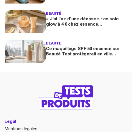
d'une façon bluffante
BEAUTÉ
« J’ai l’air d’une déesse » : ce soin
glow à 4 € chez essence
métamorphose la peau en quelques
secondes, et il part déjà vite
BEAUTÉ
Ce maquillage SPF 50 encensé sur
Beauté Test protégerait en ville
comme un vrai solaire : faut-il encore
mettre une crème dessous?
Legal
Mentions légales