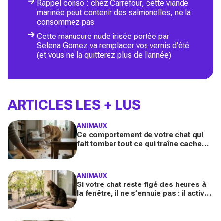
Rappel conso : chez Carrefour, cette viande
marinée peut contenir des salmonelles, ne la
consommez pas
Cette manucure nude irisée portée par
Selena Gomez va remplacer vos vernis d'été
(et vous ne la quitterez plus de l'année)
ARTICLES LES + LUS
ANIMAUX
Ce comportement de votre chat qui
fait tomber tout ce qui traîne cache
souvent un malaise que vous ne
devez plus ignorer
ANIMAUX
Si votre chat reste figé des heures à
la fenêtre, il ne s’ennuie pas : il active
en secret une faculté mentale que
vous ignorez