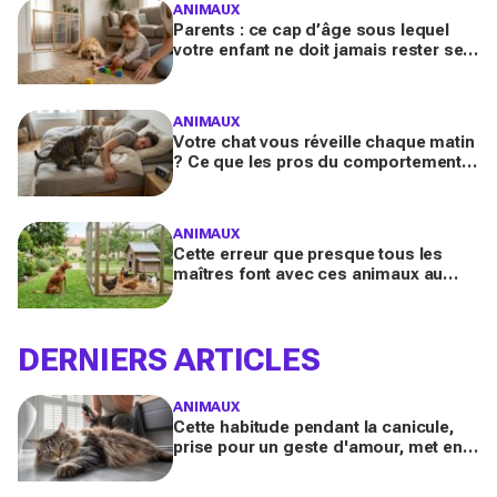
ANIMAUX
Parents : ce cap d’âge sous lequel
votre enfant ne doit jamais rester seul
avec le chien, même pour fermer la
porte
ANIMAUX
Votre chat vous réveille chaque matin
? Ce que les pros du comportement
félin y voient n’a presque jamais rien
d’anodin
ANIMAUX
Cette erreur que presque tous les
maîtres font avec ces animaux au
jardin finit bien plus souvent en drame
qu’ils ne l’imaginent
DERNIERS ARTICLES
ANIMAUX
Cette habitude pendant la canicule,
prise pour un geste d'amour, met en
danger les chats à poils longs selon
les vétérinaires