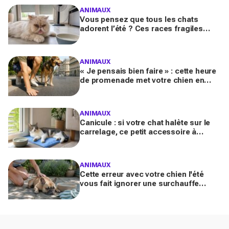
ANIMAUX
Vous pensez que tous les chats
adorent l’été ? Ces races fragiles
risquent le coup de chaleur fatal sans
ces gestes simples
ANIMAUX
« Je pensais bien faire » : cette heure
de promenade met votre chien en
danger l’été (et la plupart des maîtres
l’ignorent)
ANIMAUX
Canicule : si votre chat halète sur le
carrelage, ce petit accessoire à
moins de 10 € peut transformer son
coin sieste tout l’été
ANIMAUX
Cette erreur avec votre chien l'été
vous fait ignorer une surchauffe
cachée qui peut devenir mortelle en
quelques minutes