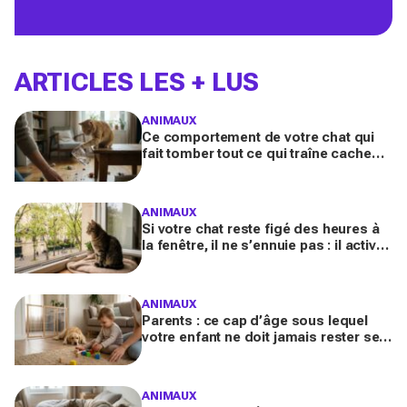
ARTICLES LES + LUS
ANIMAUX
Ce comportement de votre chat qui
fait tomber tout ce qui traîne cache
souvent un malaise que vous ne
devez plus ignorer
ANIMAUX
Si votre chat reste figé des heures à
la fenêtre, il ne s’ennuie pas : il active
en secret une faculté mentale que
vous ignorez
ANIMAUX
Parents : ce cap d’âge sous lequel
votre enfant ne doit jamais rester seul
avec le chien, même pour fermer la
porte
ANIMAUX