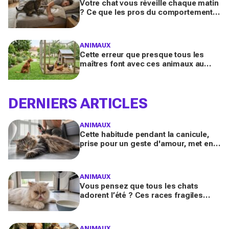
Votre chat vous réveille chaque matin
? Ce que les pros du comportement
félin y voient n’a presque jamais rien
d’anodin
ANIMAUX
Cette erreur que presque tous les
maîtres font avec ces animaux au
jardin finit bien plus souvent en drame
qu’ils ne l’imaginent
DERNIERS ARTICLES
ANIMAUX
Cette habitude pendant la canicule,
prise pour un geste d'amour, met en
danger les chats à poils longs selon
les vétérinaires
ANIMAUX
Vous pensez que tous les chats
adorent l’été ? Ces races fragiles
risquent le coup de chaleur fatal sans
ces gestes simples
ANIMAUX