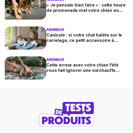
« Je pensais bien faire » : cette heure
de promenade met votre chien en
danger l’été (et la plupart des maîtres
l’ignorent)
ANIMAUX
Canicule : si votre chat halète sur le
carrelage, ce petit accessoire à
moins de 10 € peut transformer son
coin sieste tout l’été
ANIMAUX
Cette erreur avec votre chien l'été
vous fait ignorer une surchauffe
cachée qui peut devenir mortelle en
quelques minutes